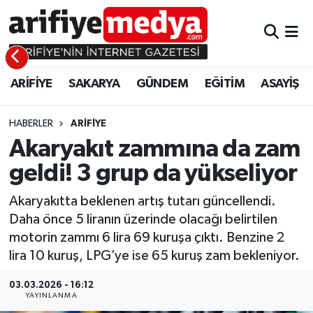
ARİFİYE
ARİFİYE
Sakarya Hava Durumu
ARİFİYE
SAKARYA
GÜNDEM
EĞİTİM
ASAYİŞ
SAKARYA
GÜNDEM
Sakarya Namaz Vakitleri
GÜNDEM
EĞİTİM
Sakarya Trafik Yoğunluk Haritası
HABERLER
ARİFİYE
Akaryakıt zammına da zam
EĞİTİM
EKONOMİ
Süper Lig Puan Durumu ve Fikstür
geldi! 3 grup da yükseliyor
ASAYİŞ
ASAYİŞ
Tüm Manşetler
Akaryakıtta beklenen artış tutarı güncellendi.
Daha önce 5 liranın üzerinde olacağı belirtilen
EKONOMİ
Son Dakika Haberleri
motorin zammı 6 lira 69 kuruşa çıktı. Benzine 2
lira 10 kuruş, LPG’ye ise 65 kuruş zam bekleniyor.
Haber Arşivi
03.03.2026 - 16:12
YAYINLANMA