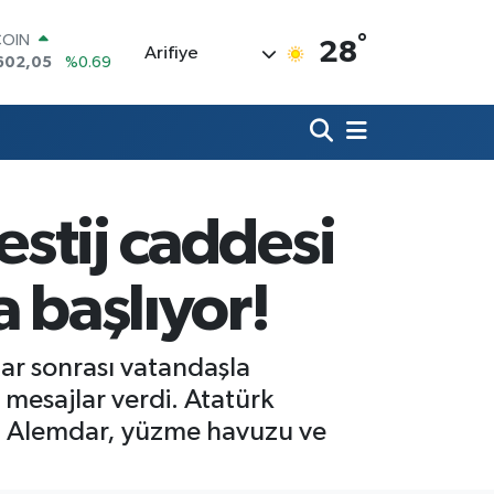
°
LAR
28
Arifiye
6006
%0.06
RO
0250
%0.02
RLİN
2398
%0.2
M ALTIN
3.94
%0.32
T100
estij caddesi
768
%48
COIN
602,05
%0.69
 başlıyor!
ftar sonrası vatandaşla
mesajlar verdi. Atatürk
en Alemdar, yüzme havuzu ve