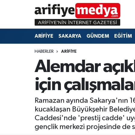
ARİFİYE
ARİFİYE
Sakarya Hava Durumu
ARİFİYE
SAKARYA
GÜNDEM
EĞİTİM
SAKARYA
GÜNDEM
Sakarya Namaz Vakitleri
HABERLER
ARİFİYE
GÜNDEM
EĞİTİM
Sakarya Trafik Yoğunluk Haritası
Alemdar açıkl
EĞİTİM
EKONOMİ
Süper Lig Puan Durumu ve Fikstür
için çalışmal
ASAYİŞ
ASAYİŞ
Tüm Manşetler
Ramazan ayında Sakarya'nın 16 il
EKONOMİ
Son Dakika Haberleri
kucaklaşan Büyükşehir Belediye
Haber Arşivi
Caddesi'nde 'prestij cadde' uy
gençlik merkezi projesinde de so