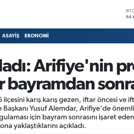
DO
47,
EU
55,
STE
ASAYİŞ
EKONOMİ
64,
GRA
651
BİS
adı: Arifiye'nin pr
13.
BIT
64.
ar bayramdan sonra
çesini karış karış gezen, iftar öncesi ve i
 Başkanı Yusuf Alemdar, Arifiye'de önemli 
gulaması için bayram sonrasını işaret ed
na yaklaştıklarını açıkladı.