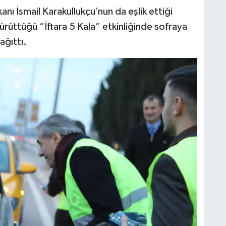
nı İsmail Karakullukçu’nun da eşlik ettiği
yürüttüğü “İftara 5 Kala” etkinliğinde sofraya
ğıttı.