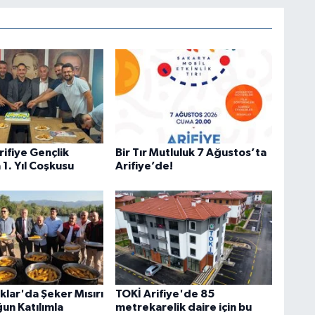
rifiye Gençlik
Bir Tır Mutluluk 7 Ağustos’ta
 1. Yıl Coşkusu
Arifiye’de!
lar'da Şeker Mısırı
TOKİ Arifiye'de 85
un Katılımla
metrekarelik daire için bu