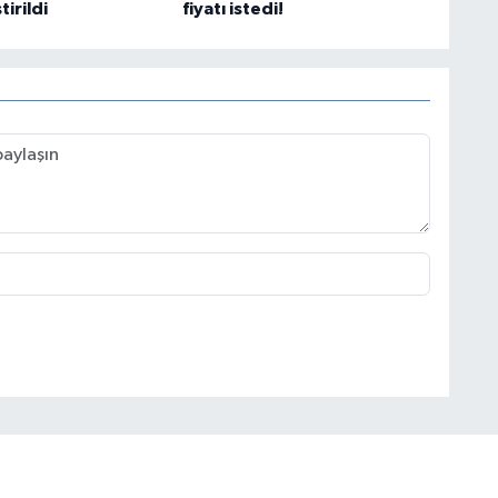
irildi
fiyatı istedi!