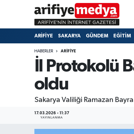
ARİFİYE
ARİFİYE
Sakarya Hava Durumu
ARİFİYE
SAKARYA
GÜNDEM
EĞİTİM
SAKARYA
GÜNDEM
Sakarya Namaz Vakitleri
HABERLER
ARİFİYE
GÜNDEM
EĞİTİM
Sakarya Trafik Yoğunluk Haritası
İl Protokolü 
EĞİTİM
EKONOMİ
Süper Lig Puan Durumu ve Fikstür
oldu
ASAYİŞ
ASAYİŞ
Tüm Manşetler
Sakarya Valiliği Ramazan Bay
EKONOMİ
Son Dakika Haberleri
17.03.2026 - 11:37
Haber Arşivi
YAYINLANMA