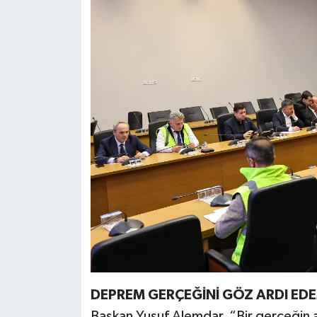
DEPREM GERÇEĞİNİ GÖZ ARDI ED
Başkan Yusuf Alemdar, “Bir gerçeğin a