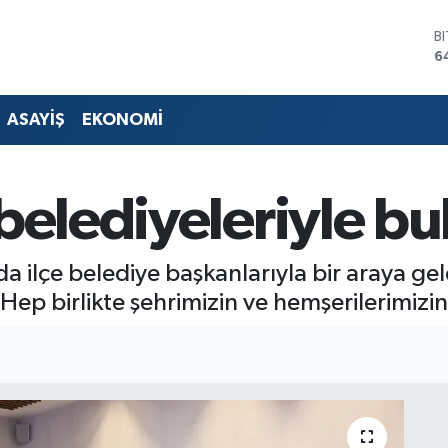
D
4
E
5
S
ASAYİŞ
EKONOMİ
6
G
6
B
belediyeleriyle bu
1
B
6
 ilçe belediye başkanlarıyla bir araya g
ep birlikte şehrimizin ve hemşerilerimizin