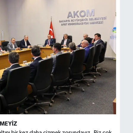
EMEYİZ
ltını bir kez daha çizmek zorundayız. Biz çok