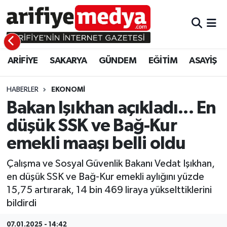
ARİFİYE
ARİFİYE
Sakarya Hava Durumu
ARİFİYE
SAKARYA
GÜNDEM
EĞİTİM
ASAYİŞ
SAKARYA
GÜNDEM
Sakarya Namaz Vakitleri
GÜNDEM
EĞİTİM
Sakarya Trafik Yoğunluk Haritası
HABERLER
EKONOMİ
Bakan Işıkhan açıkladı... En
EĞİTİM
EKONOMİ
Süper Lig Puan Durumu ve Fikstür
düşük SSK ve Bağ-Kur
emekli maaşı belli oldu
ASAYİŞ
ASAYİŞ
Tüm Manşetler
Çalışma ve Sosyal Güvenlik Bakanı Vedat Işıkhan,
EKONOMİ
Son Dakika Haberleri
en düşük SSK ve Bağ-Kur emekli aylığını yüzde
15,75 artırarak, 14 bin 469 liraya yükselttiklerini
Haber Arşivi
bildirdi
07.01.2025 - 14:42