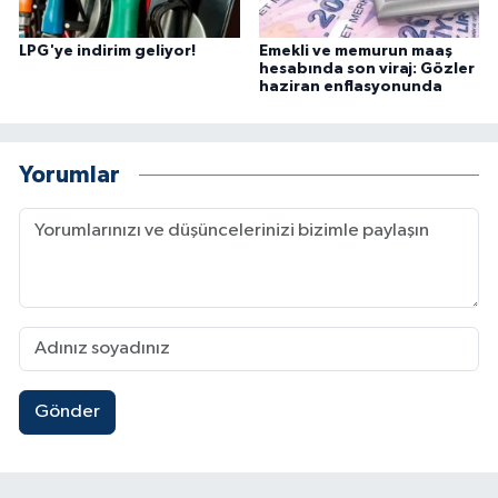
LPG'ye indirim geliyor!
Emekli ve memurun maaş
hesabında son viraj: Gözler
haziran enflasyonunda
Yorumlar
Gönder