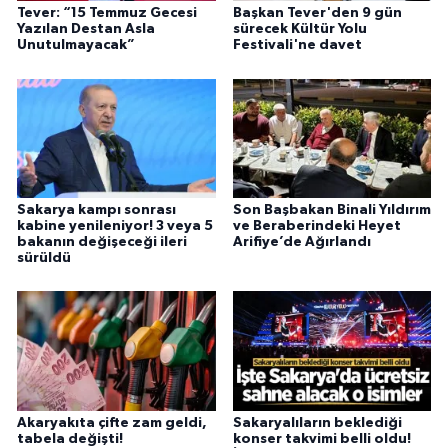
Tever: “15 Temmuz Gecesi
Başkan Tever'den 9 gün
Yazılan Destan Asla
sürecek Kültür Yolu
Unutulmayacak”
Festivali'ne davet
Sakarya kampı sonrası
Son Başbakan Binali Yıldırım
kabine yenileniyor! 3 veya 5
ve Beraberindeki Heyet
bakanın değişeceği ileri
Arifiye’de Ağırlandı
sürüldü
Akaryakıta çifte zam geldi,
Sakaryalıların beklediği
tabela değişti!
konser takvimi belli oldu!