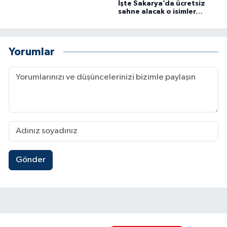
İşte Sakarya’da ücretsiz
sahne alacak o isimler…
Yorumlar
Gönder