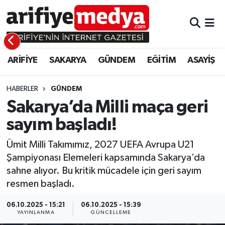
ARİFİYE
ARİFİYE
Sakarya Hava Durumu
ARİFİYE
SAKARYA
GÜNDEM
EĞİTİM
ASAYİŞ
SAKARYA
GÜNDEM
Sakarya Namaz Vakitleri
GÜNDEM
EĞİTİM
Sakarya Trafik Yoğunluk Haritası
HABERLER
GÜNDEM
Sakarya’da Milli maça geri
EĞİTİM
EKONOMİ
Süper Lig Puan Durumu ve Fikstür
sayım başladı!
ASAYİŞ
ASAYİŞ
Tüm Manşetler
Ümit Milli Takımımız, 2027 UEFA Avrupa U21
Şampiyonası Elemeleri kapsamında Sakarya’da
EKONOMİ
Son Dakika Haberleri
sahne alıyor. Bu kritik mücadele için geri sayım
resmen başladı.
Haber Arşivi
06.10.2025 - 15:21
06.10.2025 - 15:39
YAYINLANMA
GÜNCELLEME