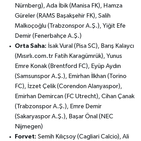
Nürnberg), Ada İbik (Manisa FK), Hamza
Güreler (RAMS Başakşehir FK), Salih
Malkoçoğlu (Trabzonspor A.Ş.), Yiğit Efe
Demir (Fenerbahçe A.Ş.)
Orta Saha:
İsak Vural (Pisa SC), Barış Kalaycı
(Mısırlı.com.tr Fatih Karagümrük), Yunus
Emre Konak (Brentford FC), Eyüp Aydın
(Samsunspor A.Ş.), Emirhan İlkhan (Torino
FC), İzzet Çelik (Corendon Alanyaspor),
Emirhan Demircan (FC Utrecht), Cihan Çanak
(Trabzonspor A.Ş.), Emre Demir
(Sakaryaspor A.Ş.), Başar Önal (NEC
Nijmegen)
Forvet:
Semih Kılıçsoy (Cagliari Calcio), Ali