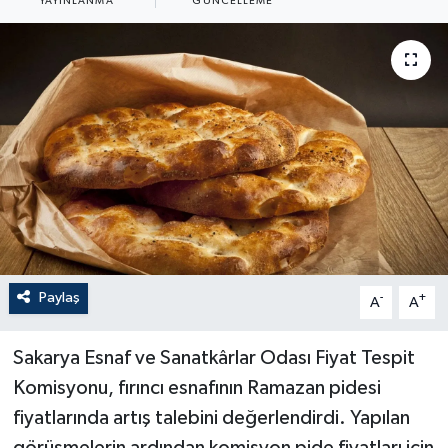
YAYINLANMA
GÜNCELLEME
Paylaş
-
+
A
A
Sakarya Esnaf ve Sanatkârlar Odası Fiyat Tespit
Komisyonu, fırıncı esnafının Ramazan pidesi
fiyatlarında artış talebini değerlendirdi. Yapılan