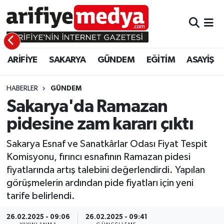
ARİFİYE
ARİFİYE
Sakarya Hava Durumu
ARİFİYE
SAKARYA
GÜNDEM
EĞİTİM
ASAYİŞ
SAKARYA
GÜNDEM
Sakarya Namaz Vakitleri
GÜNDEM
EĞİTİM
Sakarya Trafik Yoğunluk Haritası
HABERLER
GÜNDEM
Sakarya'da Ramazan
EĞİTİM
EKONOMİ
Süper Lig Puan Durumu ve Fikstür
pidesine zam kararı çıktı
ASAYİŞ
ASAYİŞ
Tüm Manşetler
Sakarya Esnaf ve Sanatkârlar Odası Fiyat Tespit
Komisyonu, fırıncı esnafının Ramazan pidesi
EKONOMİ
Son Dakika Haberleri
fiyatlarında artış talebini değerlendirdi. Yapılan
görüşmelerin ardından pide fiyatları için yeni
Haber Arşivi
tarife belirlendi.
26.02.2025 - 09:06
26.02.2025 - 09:41