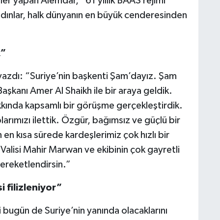
er yapan Alemdar, “61 yıllık BAAS rejimi
kadınlar, halk dünyanın en büyük cenderesinden
k”
yazdı: “Suriye’nin başkenti Şam’dayız. Şam
şkanı Amer Al Shaikh ile bir araya geldik.
kında kapsamlı bir görüşme gerçekleştirdik.
larımızı ilettik. Özgür, bağımsız ve güçlü bir
 en kısa sürede kardeşlerimiz çok hızlı bir
Valisi Mahir Marwan ve ekibinin çok gayretli
bereketlendirsin.”
filizleniyor”
bugün de Suriye’nin yanında olacaklarını