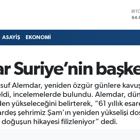
DO
47,
EU
55,
STE
ASAYİŞ
EKONOMİ
64,
GRA
651
BİS
r Suriye’nin başk
13.
BIT
64.
suf Alemdar, yeniden özgür günlere kavuş
eldi, incelemelerde bulundu. Alemdar, dü
en yükseleceğini belirterek, “61 yıllık esa
ardeş şehrimiz Şam’ın yeniden yükselişi do
doğuşun hikayesi filizleniyor” dedi.