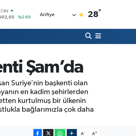
°
LAR
28
Arifiye
6006
%0.06
RO
0250
%0.02
RLİN
2398
%0.2
M ALTIN
3.94
%0.32
T100
enti Şam’da
768
%48
COIN
602,05
%0.69
an Suriye’nin başkenti olan
nyanın en kadim şehirlerden
retten kurtulmuş bir ülkenin
stlukla bağlarımızla çok daha
-
+
A
A