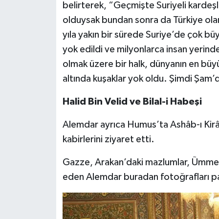
belirterek, “Geçmişte Suriyeli kardeşl
olduysak bundan sonra da Türkiye olar
yıla yakın bir sürede Suriye’de çok bü
yok edildi ve milyonlarca insan yerinden
olmak üzere bir halk, dünyanın en büyü
altında kuşaklar yok oldu. Şimdi Şam’da
Halid Bin Velid ve Bilal-i Habeşi
Alemdar ayrıca Humus’ta Ashâb-ı Kirâm
kabirlerini ziyaret etti.
Gazze, Arakan’daki mazlumlar, Ümme
eden Alemdar buradan fotoğrafları pa