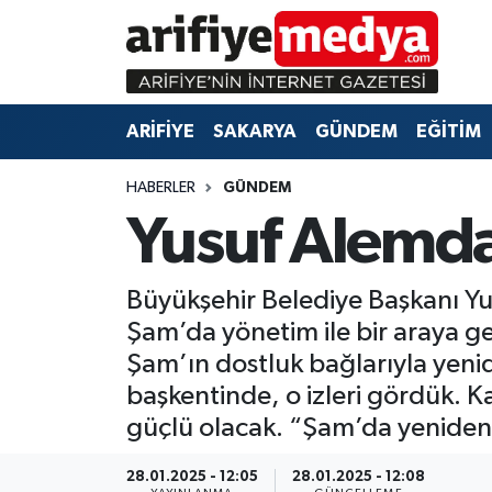
ARİFİYE
ARİFİYE
Sakarya Hava Durumu
ARİFİYE
SAKARYA
GÜNDEM
EĞİTİM
SAKARYA
GÜNDEM
Sakarya Namaz Vakitleri
HABERLER
GÜNDEM
GÜNDEM
EĞİTİM
Sakarya Trafik Yoğunluk Haritası
Yusuf Alemda
EĞİTİM
EKONOMİ
Süper Lig Puan Durumu ve Fikstür
Büyükşehir Belediye Başkanı Yu
ASAYİŞ
ASAYİŞ
Tüm Manşetler
Şam’da yönetim ile bir araya g
Şam’ın dostluk bağlarıyla yenid
EKONOMİ
Son Dakika Haberleri
başkentinde, o izleri gördük. K
Haber Arşivi
güçlü olacak. “Şam’da yeniden 
28.01.2025 - 12:05
28.01.2025 - 12:08