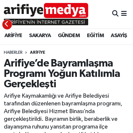
ARİFİYE
ARİFİYE
Sakarya Hava Durumu
ARİFİYE
SAKARYA
GÜNDEM
EĞİTİM
ASAYİŞ
SAKARYA
GÜNDEM
Sakarya Namaz Vakitleri
GÜNDEM
EĞİTİM
Sakarya Trafik Yoğunluk Haritası
HABERLER
ARİFİYE
Arifiye’de Bayramlaşma
EĞİTİM
EKONOMİ
Süper Lig Puan Durumu ve Fikstür
Programı Yoğun Katılımla
Gerçekleşti
ASAYİŞ
ASAYİŞ
Tüm Manşetler
Arifiye Kaymakamlığı ve Arifiye Belediyesi
EKONOMİ
Son Dakika Haberleri
tarafından düzenlenen bayramlaşma programı,
Arifiye Belediyesi Hizmet Binası’nda
Haber Arşivi
gerçekleştirildi. Bayramın birlik, beraberlik ve
dayanışma ruhunu yansıtan programa ilçe