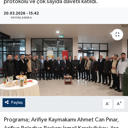
protokolü ve çok sayıda davetli katıldı.
20.03.2026 - 15:42
YAYINLANMA
Paylaş
-
+
A
A
Programa; Arifiye Kaymakamı Ahmet Can Pınar,