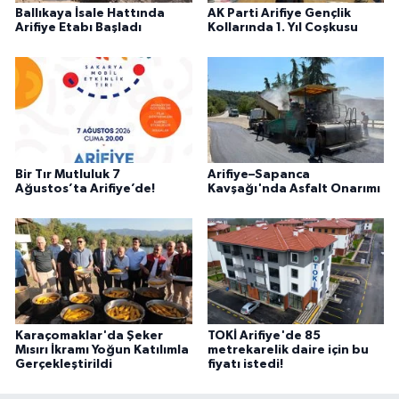
Ballıkaya İsale Hattında
AK Parti Arifiye Gençlik
Arifiye Etabı Başladı
Kollarında 1. Yıl Coşkusu
Bir Tır Mutluluk 7
Arifiye–Sapanca
Ağustos’ta Arifiye’de!
Kavşağı'nda Asfalt Onarımı
Karaçomaklar'da Şeker
TOKİ Arifiye'de 85
Mısırı İkramı Yoğun Katılımla
metrekarelik daire için bu
Gerçekleştirildi
fiyatı istedi!