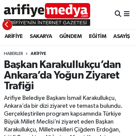
ARİFİYE
ARİFİYE
Sakarya Hava Durumu
ARİFİYE
SAKARYA
GÜNDEM
EĞİTİM
ASAYİŞ
SAKARYA
GÜNDEM
Sakarya Namaz Vakitleri
GÜNDEM
EĞİTİM
Sakarya Trafik Yoğunluk Haritası
HABERLER
ARİFİYE
Başkan Karakullukçu’dan
EĞİTİM
EKONOMİ
Süper Lig Puan Durumu ve Fikstür
Ankara’da Yoğun Ziyaret
Trafiği
ASAYİŞ
ASAYİŞ
Tüm Manşetler
Arifiye Belediye Başkanı İsmail Karakullukçu,
EKONOMİ
Son Dakika Haberleri
Ankara’da bir dizi ziyaret ve temasta bulundu.
Gerçekleştirilen program kapsamında Türkiye
Haber Arşivi
Büyük Millet Meclisi’ni ziyaret eden Başkan
Karakullukçu, Milletvekilleri Çiğdem Erdoğan,