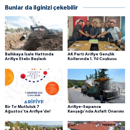
Bunlar da ilginizi çekebilir
Ballıkaya İsale Hattında
AK Parti Arifiye Gençlik
Arifiye Etabı Başladı
Kollarında 1. Yıl Coşkusu
Bir Tır Mutluluk 7
Arifiye–Sapanca
Ağustos’ta Arifiye’de!
Kavşağı'nda Asfalt Onarımı