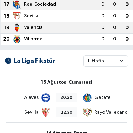
17
Real Sociedad
0
0
0
18
Sevilla
0
0
0
19
Valencia
0
0
0
20
Villarreal
0
0
0
La Liga Fikstür
15 Ağustos, Cumartesi
Alaves
Getafe
20:30
Sevilla
Rayo Vallecano
22:30
16 Ağustos, Pazar