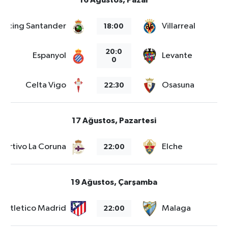
Racing Santander
Villarreal
18:00
20:0
Espanyol
Levante
0
Celta Vigo
Osasuna
22:30
17 Ağustos, Pazartesi
portivo La Coruna
Elche
22:00
19 Ağustos, Çarşamba
Atletico Madrid
Malaga
22:00