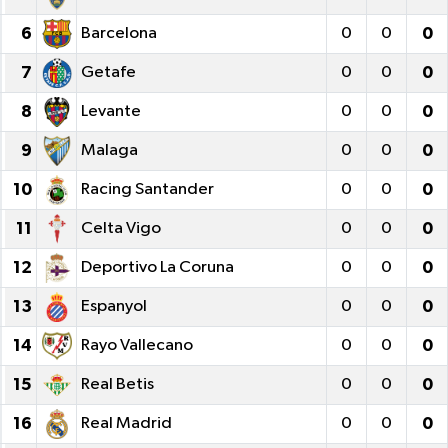
6
Barcelona
0
0
0
7
Getafe
0
0
0
8
Levante
0
0
0
9
Malaga
0
0
0
10
Racing Santander
0
0
0
11
Celta Vigo
0
0
0
12
Deportivo La Coruna
0
0
0
13
Espanyol
0
0
0
14
Rayo Vallecano
0
0
0
15
Real Betis
0
0
0
16
Real Madrid
0
0
0