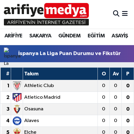
ARİFİYE
ARİFİYE
Sakarya Hava Durumu
ARİFİYE
SAKARYA
GÜNDEM
EĞİTİM
ASAYİŞ
SAKARYA
GÜNDEM
Sakarya Namaz Vakitleri
GÜNDEM
EĞİTİM
Sakarya Trafik Yoğunluk Haritası
İspanya La Liga Puan Durumu ve Fikstür
EĞİTİM
EKONOMİ
Süper Lig Puan Durumu ve Fikstür
#
Takım
O
Av
P
ASAYİŞ
ASAYİŞ
Tüm Manşetler
1
Athletic Club
0
0
0
2
Atletico Madrid
0
0
0
EKONOMİ
Son Dakika Haberleri
3
Osasuna
0
0
0
Haber Arşivi
4
Alaves
0
0
0
5
Elche
0
0
0