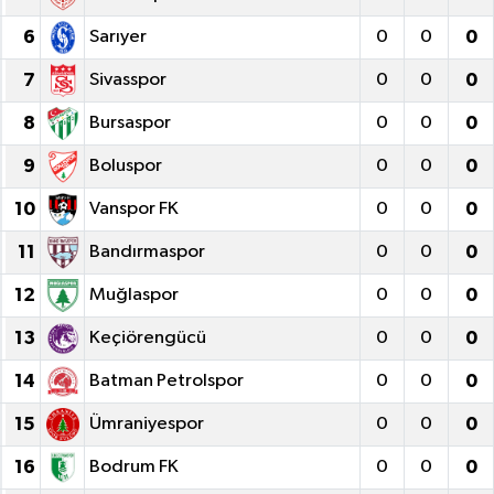
6
Sarıyer
0
0
0
7
Sivasspor
0
0
0
8
Bursaspor
0
0
0
9
Boluspor
0
0
0
10
Vanspor FK
0
0
0
11
Bandırmaspor
0
0
0
12
Muğlaspor
0
0
0
13
Keçiörengücü
0
0
0
14
Batman Petrolspor
0
0
0
15
Ümraniyespor
0
0
0
16
Bodrum FK
0
0
0