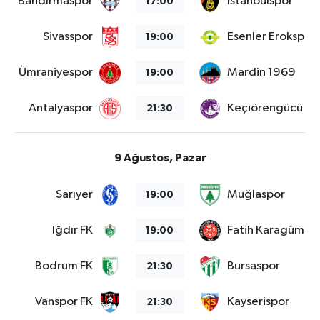
Bandırmaspor
İstanbulspor
17:00
Sivasspor
Esenler Erokspor
19:00
Ümraniyespor
Mardin 1969
19:00
Antalyaspor
Keçiörengücü
21:30
9 Ağustos, Pazar
Sarıyer
Muğlaspor
19:00
Iğdır FK
Fatih Karagümrü
19:00
Bodrum FK
Bursaspor
21:30
Vanspor FK
Kayserispor
21:30