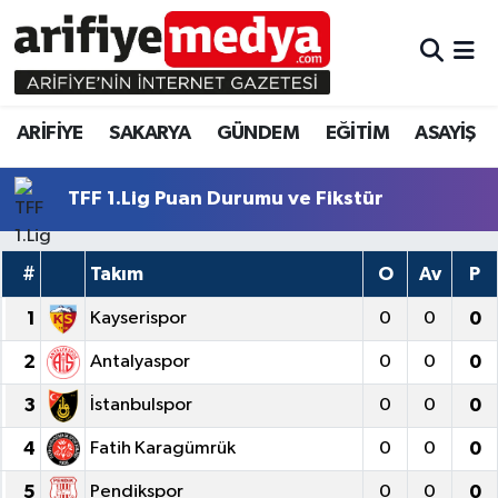
ARİFİYE
ARİFİYE
Sakarya Hava Durumu
ARİFİYE
SAKARYA
GÜNDEM
EĞİTİM
ASAYİŞ
SAKARYA
GÜNDEM
Sakarya Namaz Vakitleri
GÜNDEM
EĞİTİM
Sakarya Trafik Yoğunluk Haritası
TFF 1.Lig Puan Durumu ve Fikstür
EĞİTİM
EKONOMİ
Süper Lig Puan Durumu ve Fikstür
#
Takım
O
Av
P
ASAYİŞ
ASAYİŞ
Tüm Manşetler
1
Kayserispor
0
0
0
2
Antalyaspor
0
0
0
EKONOMİ
Son Dakika Haberleri
3
İstanbulspor
0
0
0
Haber Arşivi
4
Fatih Karagümrük
0
0
0
5
Pendikspor
0
0
0