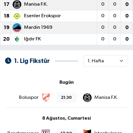
17
Manisa F.K.
0
0
0
18
Esenler Erokspor
0
0
0
19
Mardin 1969
0
0
0
20
Iğdır FK
0
0
0
1. Lig Fikstür
Bugün
Boluspor
Manisa F.K.
21:30
8 Ağustos, Cumartesi