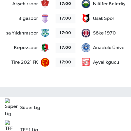
Akşehirspor
Nilüfer Belediye
17:00
Bigaspor
Uşak Spor
17:00
Bursa Yıldırımspor
Söke 1970
17:00
Kepezspor
Anadolu Üniversit
17:00
Tire 2021 FK
Ayvalikgucu
17:00
Süper Lig
TFF 1.Lig