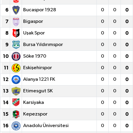
6
Bucaspor 1928
0
0
0
7
Bigaspor
0
0
0
8
Uşak Spor
0
0
0
9
Bursa Yıldırımspor
0
0
0
10
Söke 1970
0
0
0
11
Eskişehirspor
0
0
0
12
Alanya 1221 FK
0
0
0
13
Etimesgut SK
0
0
0
14
Karsiyaka
0
0
0
15
Kepezspor
0
0
0
16
Anadolu Üniversitesi
0
0
0