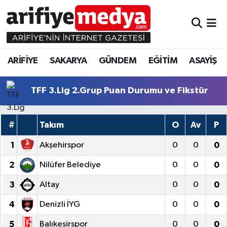
ARİFİYE
ARİFİYE
Sakarya Hava Durumu
ARİFİYE
SAKARYA
GÜNDEM
EĞİTİM
ASAYİŞ
SAKARYA
GÜNDEM
Sakarya Namaz Vakitleri
GÜNDEM
EĞİTİM
Sakarya Trafik Yoğunluk Haritası
TFF 3.Lig 2.Grup Puan Durumu ve Fikstür
EĞİTİM
EKONOMİ
Süper Lig Puan Durumu ve Fikstür
#
Takım
O
Av
P
ASAYİŞ
ASAYİŞ
Tüm Manşetler
1
Akşehirspor
0
0
0
2
Nilüfer Belediye
0
0
0
EKONOMİ
Son Dakika Haberleri
3
Altay
0
0
0
Haber Arşivi
4
Denizli İYG
0
0
0
5
Balıkesirspor
0
0
0