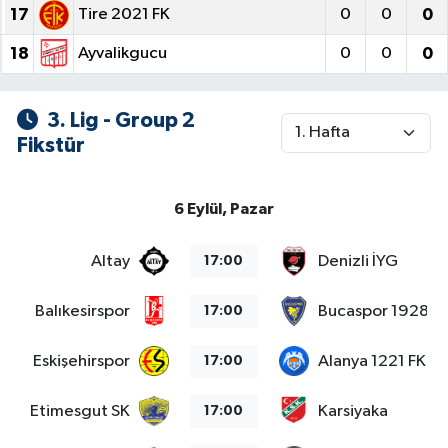
17
Tire 2021 FK
0
0
0
18
Ayvalikgucu
0
0
0
3. Lig - Group 2
Fikstür
6 Eylül, Pazar
Altay
Denizli İYG
17:00
Balıkesirspor
Bucaspor 1928
17:00
Eskişehirspor
Alanya 1221 FK
17:00
Etimesgut SK
Karsiyaka
17:00