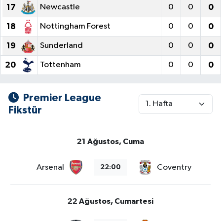
17
Newcastle
0
0
0
18
Nottingham Forest
0
0
0
19
Sunderland
0
0
0
20
Tottenham
0
0
0
Premier League
Fikstür
21 Ağustos, Cuma
Arsenal
Coventry
22:00
22 Ağustos, Cumartesi