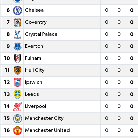
6
Chelsea
0
0
0
7
Coventry
0
0
0
8
Crystal Palace
0
0
0
9
Everton
0
0
0
10
Fulham
0
0
0
11
Hull City
0
0
0
12
Ipswich
0
0
0
13
Leeds
0
0
0
14
Liverpool
0
0
0
15
Manchester City
0
0
0
16
Manchester United
0
0
0