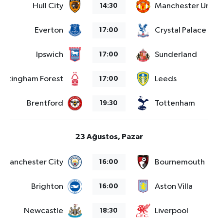
Hull City
Manchester Unit
14:30
Everton
Crystal Palace
17:00
Ipswich
Sunderland
17:00
ottingham Forest
Leeds
17:00
Brentford
Tottenham
19:30
23 Ağustos, Pazar
Manchester City
Bournemouth
16:00
Brighton
Aston Villa
16:00
Newcastle
Liverpool
18:30