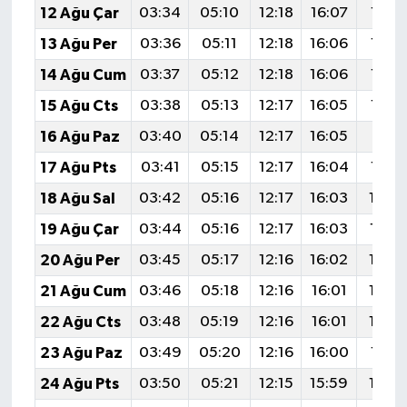
12 Ağu Çar
03:34
05:10
12:18
16:07
19:16
13 Ağu Per
03:36
05:11
12:18
16:06
19:15
14 Ağu Cum
03:37
05:12
12:18
16:06
19:14
15 Ağu Cts
03:38
05:13
12:17
16:05
19:12
16 Ağu Paz
03:40
05:14
12:17
16:05
19:11
17 Ağu Pts
03:41
05:15
12:17
16:04
19:10
18 Ağu Sal
03:42
05:16
12:17
16:03
19:0
19 Ağu Çar
03:44
05:16
12:17
16:03
19:0
20 Ağu Per
03:45
05:17
12:16
16:02
19:0
21 Ağu Cum
03:46
05:18
12:16
16:01
19:0
22 Ağu Cts
03:48
05:19
12:16
16:01
19:0
23 Ağu Paz
03:49
05:20
12:16
16:00
19:01
24 Ağu Pts
03:50
05:21
12:15
15:59
19:0