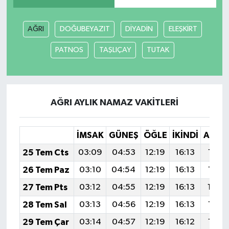
AĞRI
DOĞUBEYAZIT
DİYADİN
ELEŞKİRT
PATNOS
TAŞLIÇAY
TUTAK
AĞRI AYLIK NAMAZ VAKITLERI
İMSAK
GÜNEŞ
ÖĞLE
İKINDI
AKŞA
25 Tem Cts
03:09
04:53
12:19
16:13
19:3
26 Tem Paz
03:10
04:54
12:19
16:13
19:3
27 Tem Pts
03:12
04:55
12:19
16:13
19:3
28 Tem Sal
03:13
04:56
12:19
16:13
19:3
29 Tem Çar
03:14
04:57
12:19
16:12
19:3