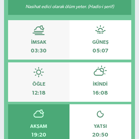
Nasihat edici olarak ölüm yeter. (Hadis-i şerif)
İMSAK
GÜNEŞ
03:30
05:07
ÖĞLE
İKINDI
12:18
16:08
AKŞAM
YATSI
19:20
20:50