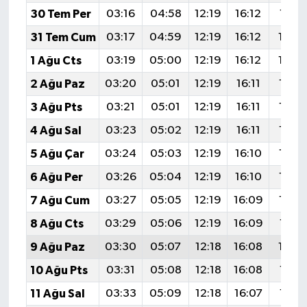
30 Tem Per
03:16
04:58
12:19
16:12
19:31
31 Tem Cum
03:17
04:59
12:19
16:12
19:3
1 Ağu Cts
03:19
05:00
12:19
16:12
19:2
2 Ağu Paz
03:20
05:01
12:19
16:11
19:2
3 Ağu Pts
03:21
05:01
12:19
16:11
19:2
4 Ağu Sal
03:23
05:02
12:19
16:11
19:2
5 Ağu Çar
03:24
05:03
12:19
16:10
19:2
6 Ağu Per
03:26
05:04
12:19
16:10
19:2
7 Ağu Cum
03:27
05:05
12:19
16:09
19:2
8 Ağu Cts
03:29
05:06
12:19
16:09
19:21
9 Ağu Paz
03:30
05:07
12:18
16:08
19:2
10 Ağu Pts
03:31
05:08
12:18
16:08
19:19
11 Ağu Sal
03:33
05:09
12:18
16:07
19:17