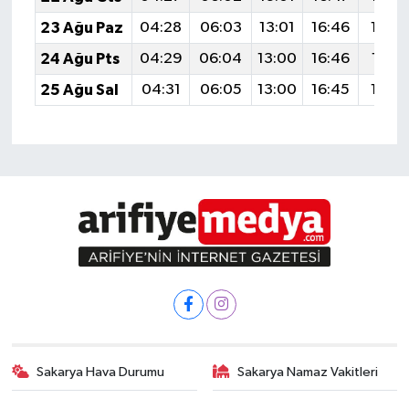
23 Ağu Paz
04:28
06:03
13:01
16:46
19:4
24 Ağu Pts
04:29
06:04
13:00
16:46
19:4
25 Ağu Sal
04:31
06:05
13:00
16:45
19:4
Sakarya Hava Durumu
Sakarya Namaz Vakitleri