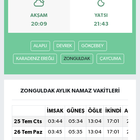
AKŞAM
YATSI
20:09
21:43
ALAPLI
DEVREK
GÖKÇEBEY
KARADENİZ EREĞLİ
ZONGULDAK
ÇAYCUMA
ZONGULDAK AYLIK NAMAZ VAKITLERI
İMSAK
GÜNEŞ
ÖĞLE
İKINDI
AKŞA
25 Tem Cts
03:44
05:34
13:04
17:01
20:2
26 Tem Paz
03:45
05:35
13:04
17:01
20:2