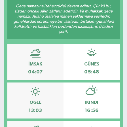
Gece namazına (teheccüde) devam ediniz. Çünkü bu,
sizden önceki sâlih zâtların âdetidir. Ve muhakkak gece
namazı, Allâhü Teâlâ'ya mânen yaklaşmaya vesîledir,
günahlardan korunmaya bir vâsıtadır, birtakım günahlara
keffârettir ve hastalıkları bedenden uzaklaştırır. (Hadis-i
şerif)
İMSAK
GÜNEŞ
04:07
05:48
ÖĞLE
İKINDI
13:03
16:56