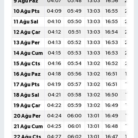
9 Ağu Paz
04:07
05:48
13:03
16:56
20:0
10 Ağu Pts
04:09
05:49
13:03
16:55
20:0
11 Ağu Sal
04:10
05:50
13:03
16:55
20:0
12 Ağu Çar
04:12
05:51
13:03
16:54
20:0
13 Ağu Per
04:13
05:52
13:03
16:53
20:0
14 Ağu Cum
04:15
05:53
13:03
16:53
20:0
15 Ağu Cts
04:16
05:54
13:02
16:52
20:0
16 Ağu Paz
04:18
05:56
13:02
16:51
19:5
17 Ağu Pts
04:19
05:57
13:02
16:51
19:5
18 Ağu Sal
04:21
05:58
13:02
16:50
19:5
19 Ağu Çar
04:22
05:59
13:02
16:49
19:5
20 Ağu Per
04:24
06:00
13:01
16:49
19:5
21 Ağu Cum
04:25
06:01
13:01
16:48
19:5
22 Ağu Cts
04:27
06:02
13:01
16:47
19:5