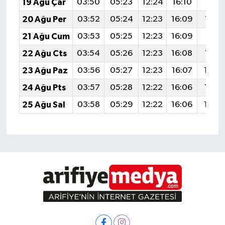
19 Ağu Çar
03:50
05:23
12:24
16:10
19:14
20 Ağu Per
03:52
05:24
12:23
16:09
19:13
21 Ağu Cum
03:53
05:25
12:23
16:09
19:11
22 Ağu Cts
03:54
05:26
12:23
16:08
19:10
23 Ağu Paz
03:56
05:27
12:23
16:07
19:0
24 Ağu Pts
03:57
05:28
12:22
16:06
19:0
25 Ağu Sal
03:58
05:29
12:22
16:06
19:0