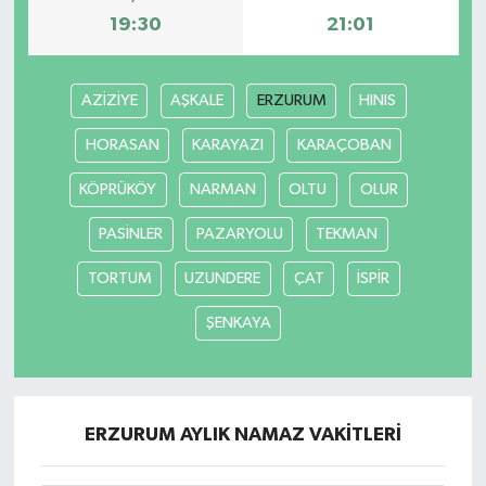
19:30
21:01
AZİZİYE
AŞKALE
ERZURUM
HINIS
HORASAN
KARAYAZI
KARAÇOBAN
KÖPRÜKÖY
NARMAN
OLTU
OLUR
PASİNLER
PAZARYOLU
TEKMAN
TORTUM
UZUNDERE
ÇAT
İSPİR
ŞENKAYA
ERZURUM AYLIK NAMAZ VAKITLERI