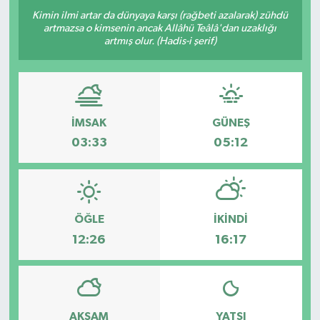
Kimin ilmi artar da dünyaya karşı (rağbeti azalarak) zühdü
artmazsa o kimsenin ancak Allâhü Teâlâ'dan uzaklığı
artmış olur. (Hadis-i şerif)
İMSAK
GÜNEŞ
03:33
05:12
ÖĞLE
İKINDI
12:26
16:17
AKŞAM
YATSI