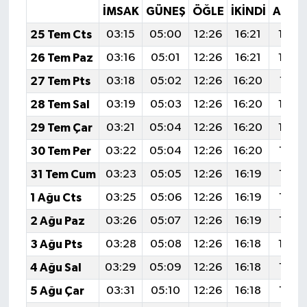
İMSAK
GÜNEŞ
ÖĞLE
İKINDI
AKŞA
25 Tem Cts
03:15
05:00
12:26
16:21
19:4
26 Tem Paz
03:16
05:01
12:26
16:21
19:4
27 Tem Pts
03:18
05:02
12:26
16:20
19:41
28 Tem Sal
03:19
05:03
12:26
16:20
19:4
29 Tem Çar
03:21
05:04
12:26
16:20
19:3
30 Tem Per
03:22
05:04
12:26
16:20
19:3
31 Tem Cum
03:23
05:05
12:26
16:19
19:3
1 Ağu Cts
03:25
05:06
12:26
16:19
19:3
2 Ağu Paz
03:26
05:07
12:26
16:19
19:3
3 Ağu Pts
03:28
05:08
12:26
16:18
19:3
4 Ağu Sal
03:29
05:09
12:26
16:18
19:3
5 Ağu Çar
03:31
05:10
12:26
16:18
19:3