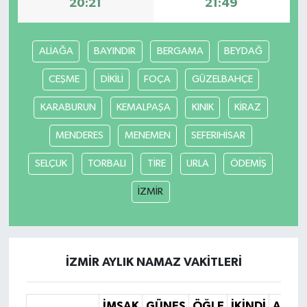
20:21
21:49
ALİAĞA
BAYINDIR
BERGAMA
BEYDAĞ
CEŞME
DİKİLİ
FOÇA
GÜZELBAHÇE
KARABURUN
KEMALPAŞA
KINIK
KİRAZ
MENDERES
MENEMEN
SEFERIHİSAR
SELÇUK
TORBALI
TİRE
URLA
ÖDEMİŞ
İZMİR
İZMİR AYLIK NAMAZ VAKITLERI
İMSAK
GÜNEŞ
ÖĞLE
İKINDI
AKŞA