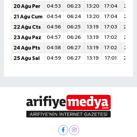
20 Ağu Per
04:53
06:23
13:20
17:04
20:0
21 Ağu Cum
04:54
06:24
13:20
17:04
20:0
22 Ağu Cts
04:56
06:25
13:19
17:03
20:0
23 Ağu Paz
04:57
06:26
13:19
17:02
20:0
24 Ağu Pts
04:58
06:27
13:19
17:02
20:0
25 Ağu Sal
04:59
06:27
13:19
17:01
20:0