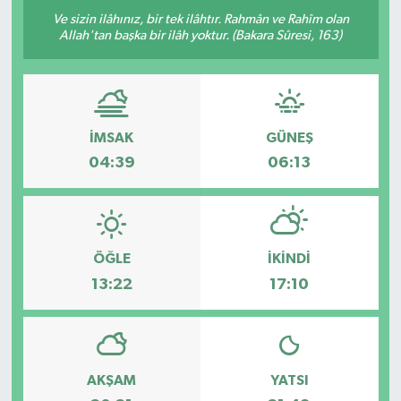
Ve sizin ilâhınız, bir tek ilâhtır. Rahmân ve Rahîm olan
Allah'tan başka bir ilâh yoktur. (Bakara Sûresi, 163)
İMSAK
GÜNEŞ
04:39
06:13
ÖĞLE
İKINDI
13:22
17:10
AKŞAM
YATSI