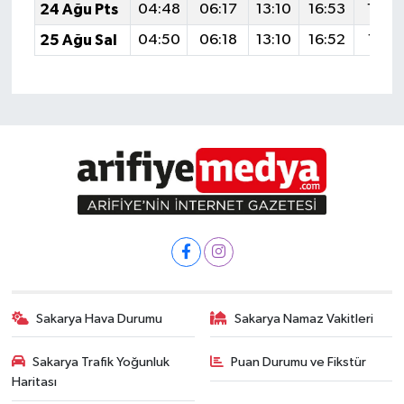
24 Ağu Pts
04:48
06:17
13:10
16:53
19:5
25 Ağu Sal
04:50
06:18
13:10
16:52
19:51
Sakarya Hava Durumu
Sakarya Namaz Vakitleri
Sakarya Trafik Yoğunluk
Puan Durumu ve Fikstür
Haritası