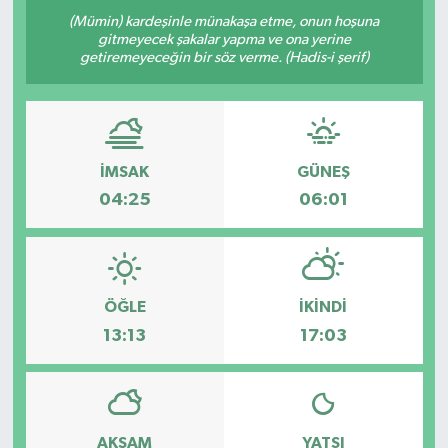
(Mümin) kardeşinle münakaşa etme, onun hoşuna
gitmeyecek şakalar yapma ve ona yerine
getiremeyeceğin bir söz verme. (Hadis-i şerif)
İMSAK
GÜNEŞ
04:25
06:01
ÖĞLE
İKINDI
13:13
17:03
AKŞAM
YATSI