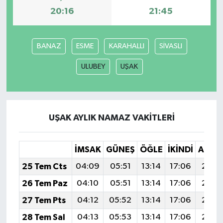
20:16
21:45
BANAZ
ESME
KARAHALLI
SİVASLI
ULUBEY
UŞAK
UŞAK AYLIK NAMAZ VAKITLERI
İMSAK
GÜNEŞ
ÖĞLE
İKINDI
AKŞA
25 Tem Cts
04:09
05:51
13:14
17:06
20:2
26 Tem Paz
04:10
05:51
13:14
17:06
20:2
27 Tem Pts
04:12
05:52
13:14
17:06
20:2
28 Tem Sal
04:13
05:53
13:14
17:06
20:2