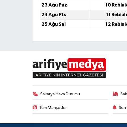
23 Ağu Paz
10 Rebiul
24 Ağu Pts
11 Rebiul
25 Ağu Sal
12 Rebiul
Sakarya Hava Durumu
Sak
Tüm Manşetler
Son 