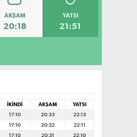
AKŞAM
YATSI
20:18
21:51
İKINDI
AKŞAM
YATSI
17:10
20:33
22:13
17:10
20:32
22:11
17:10
20:31
22:10