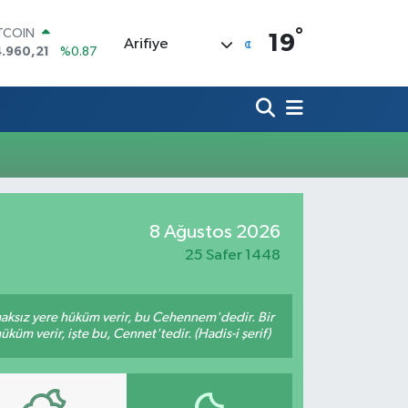
°
ITCOIN
19
Arifiye
.960,21
%0.87
OLAR
7,7436
%0.18
URO
5,2510
%0.32
ERLİN
,4811
%0.38
RAM ALTIN
648.99
%2.59
ST100
8 Ağustos 2026
.779
%-14
25 Safer 1448
 haksız yere hüküm verir, bu Cehennem'dedir. Bir
küm verir, işte bu, Cennet'tedir. (Hadis-i şerif)