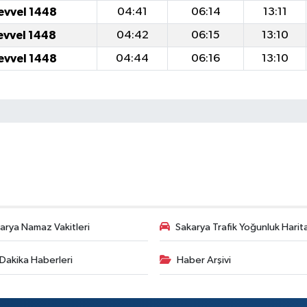
evvel 1448
04:41
06:14
13:11
evvel 1448
04:42
06:15
13:10
evvel 1448
04:44
06:16
13:10
arya Namaz Vakitleri
Sakarya Trafik Yoğunluk Harit
Dakika Haberleri
Haber Arşivi