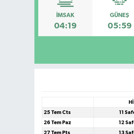
İMSAK
GÜNEŞ
04:19
05:59
Hİ
25 Tem Cts
11 Saf
26 Tem Paz
12 Saf
27 Tem Pts
13 Saf