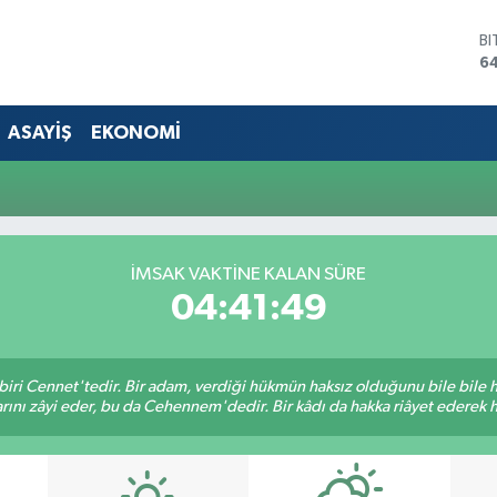
B
64
D
4
E
ASAYİŞ
EKONOMİ
5
ST
64
G
6
Bİ
İMSAK VAKTINE KALAN SÜRE
13
04:41:49
biri Cennet'tedir. Bir adam, verdiği hükmün haksız olduğunu bile bile
rını zâyi eder, bu da Cehennem'dedir. Bir kâdı da hakka riâyet ederek hü