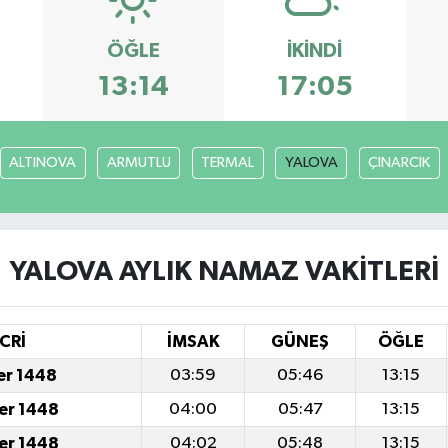
ÖĞLE
İKINDI
13:14
17:05
ALTINOVA
ARMUTLU
TERMAL
YALOVA
ÇINARCIK
YALOVA AYLIK NAMAZ VAKITLERI
CRİ
İMSAK
GÜNEŞ
ÖĞLE
er 1448
03:59
05:46
13:15
er 1448
04:00
05:47
13:15
er 1448
04:02
05:48
13:15