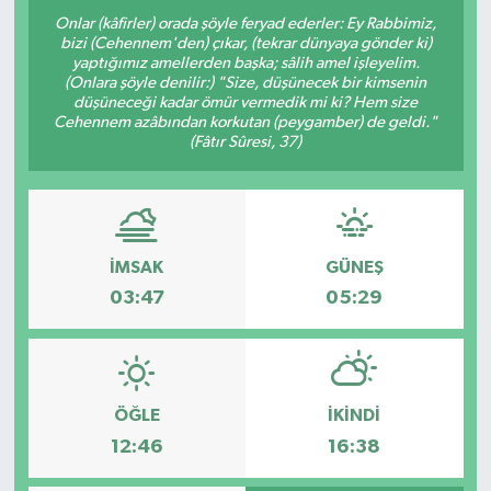
Onlar (kâfirler) orada şöyle feryad ederler: Ey Rabbimiz,
bizi (Cehennem'den) çıkar, (tekrar dünyaya gönder ki)
yaptığımız amellerden başka; sâlih amel işleyelim.
(Onlara şöyle denilir:) "Size, düşünecek bir kimsenin
düşüneceği kadar ömür vermedik mi ki? Hem size
Cehennem azâbından korkutan (peygamber) de geldi."
(Fâtır Sûresi, 37)
İMSAK
GÜNEŞ
03:47
05:29
ÖĞLE
İKINDI
12:46
16:38