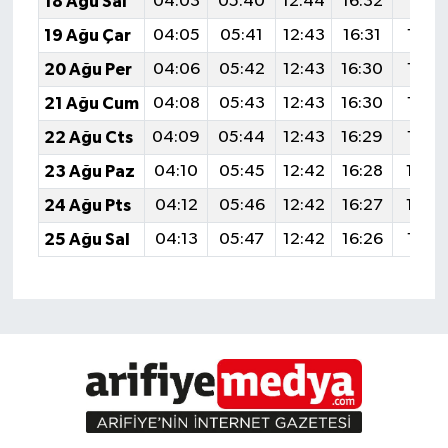
18 Ağu Sal
04:03
05:40
12:44
16:32
19:3
19 Ağu Çar
04:05
05:41
12:43
16:31
19:3
20 Ağu Per
04:06
05:42
12:43
16:30
19:3
21 Ağu Cum
04:08
05:43
12:43
16:30
19:3
22 Ağu Cts
04:09
05:44
12:43
16:29
19:3
23 Ağu Paz
04:10
05:45
12:42
16:28
19:3
24 Ağu Pts
04:12
05:46
12:42
16:27
19:2
25 Ağu Sal
04:13
05:47
12:42
16:26
19:2