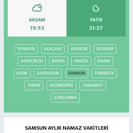
AKŞAM
YATSI
19:53
21:27
19 MAYIS
ALAÇAM
ASARCIK
ATAKUM
AYVACIK (S)
BAFRA
HAVZA
KAVAK
LADİK
SALIPAZARI
SAMSUN
TEKKEKÖY
TERME
VEZİRKÖPRÜ
YAKAKENT
ÇARŞAMBA
SAMSUN AYLIK NAMAZ VAKITLERI