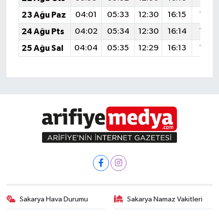
23 Ağu Paz
04:01
05:33
12:30
16:15
19:16
24 Ağu Pts
04:02
05:34
12:30
16:14
19:15
25 Ağu Sal
04:04
05:35
12:29
16:13
19:13
Sakarya Hava Durumu
Sakarya Namaz Vakitleri