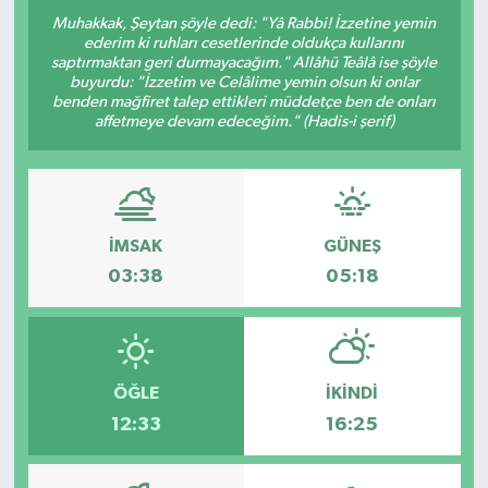
Muhakkak, Şeytan şöyle dedi: "Yâ Rabbi! İzzetine yemin
ederim ki ruhları cesetlerinde oldukça kullarını
saptırmaktan geri durmayacağım." Allâhü Teâlâ ise şöyle
buyurdu: "İzzetim ve Celâlime yemin olsun ki onlar
benden mağfiret talep ettikleri müddetçe ben de onları
affetmeye devam edeceğim." (Hadis-i şerif)
İMSAK
GÜNEŞ
03:38
05:18
ÖĞLE
İKINDI
12:33
16:25