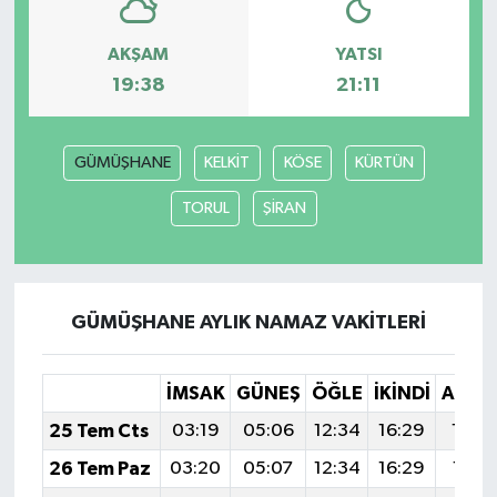
AKŞAM
YATSI
19:38
21:11
GÜMÜŞHANE
KELKİT
KÖSE
KÜRTÜN
TORUL
ŞİRAN
GÜMÜŞHANE AYLIK NAMAZ VAKITLERI
İMSAK
GÜNEŞ
ÖĞLE
İKINDI
AKŞA
25 Tem Cts
03:19
05:06
12:34
16:29
19:5
26 Tem Paz
03:20
05:07
12:34
16:29
19:51