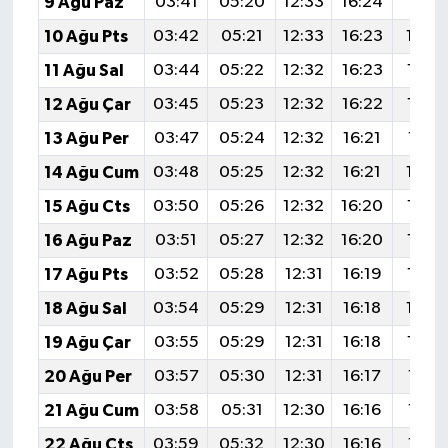
9 Ağu Paz
03:41
05:20
12:33
16:24
19:3
10 Ağu Pts
03:42
05:21
12:33
16:23
19:3
11 Ağu Sal
03:44
05:22
12:32
16:23
19:3
12 Ağu Çar
03:45
05:23
12:32
16:22
19:3
13 Ağu Per
03:47
05:24
12:32
16:21
19:31
14 Ağu Cum
03:48
05:25
12:32
16:21
19:2
15 Ağu Cts
03:50
05:26
12:32
16:20
19:2
16 Ağu Paz
03:51
05:27
12:32
16:20
19:2
17 Ağu Pts
03:52
05:28
12:31
16:19
19:2
18 Ağu Sal
03:54
05:29
12:31
16:18
19:2
19 Ağu Çar
03:55
05:29
12:31
16:18
19:2
20 Ağu Per
03:57
05:30
12:31
16:17
19:21
21 Ağu Cum
03:58
05:31
12:30
16:16
19:19
22 Ağu Cts
03:59
05:32
12:30
16:16
19:18