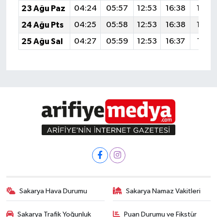
23 Ağu Paz
04:24
05:57
12:53
16:38
19:4
24 Ağu Pts
04:25
05:58
12:53
16:38
19:3
25 Ağu Sal
04:27
05:59
12:53
16:37
19:3
Sakarya Hava Durumu
Sakarya Namaz Vakitleri
Sakarya Trafik Yoğunluk
Puan Durumu ve Fikstür