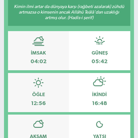
Kimin ilmi artar da dünyaya karşı (rağbeti azalarak) zühdü
artmazsa o kimsenin ancak Allâhü Teâlâ'dan uzaklığı
artmış olur. (Hadis-i şerif)
İMSAK
GÜNEŞ
04:02
05:42
ÖĞLE
İKINDI
12:56
16:48
AKŞAM
YATSI