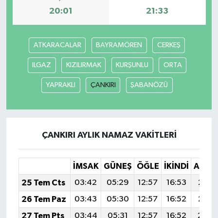
20:01
21:33
ATKARACALAR
BAYRAMÖREN
CERKEŞ
ILGAZ
KIZILIRMAK
KURŞUNLU
ORTA
YAPRAKLI
ÇANKIRI
ŞABANÖZÜ
ÇANKIRI AYLIK NAMAZ VAKITLERI
İMSAK
GÜNEŞ
ÖĞLE
İKINDI
AKŞA
25 Tem Cts
03:42
05:29
12:57
16:53
20:1
26 Tem Paz
03:43
05:30
12:57
16:52
20:1
27 Tem Pts
03:44
05:31
12:57
16:52
20:1