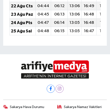
22 Ağu Cts
04:44
06:12
13:06
16:49
19:5
23 Ağu Paz
04:45
06:13
13:06
16:48
19:4
24 Ağu Pts
04:47
06:14
13:05
16:48
19:4
25 Ağu Sal
04:48
06:15
13:05
16:47
19:4
Sakarya Hava Durumu
Sakarya Namaz Vakitleri