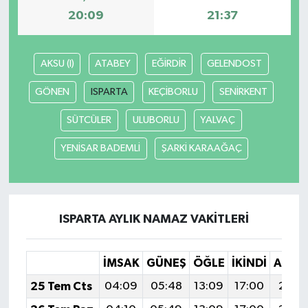
20:09
21:37
AKSU (I)
ATABEY
EĞİRDİR
GELENDOST
GÖNEN
ISPARTA
KEÇİBORLU
SENİRKENT
SÜTCÜLER
ULUBORLU
YALVAÇ
YENİSAR BADEMLİ
ŞARKİ KARAAĞAÇ
ISPARTA AYLIK NAMAZ VAKITLERI
İMSAK
GÜNEŞ
ÖĞLE
İKINDI
AKŞA
25 Tem Cts
04:09
05:48
13:09
17:00
20:2