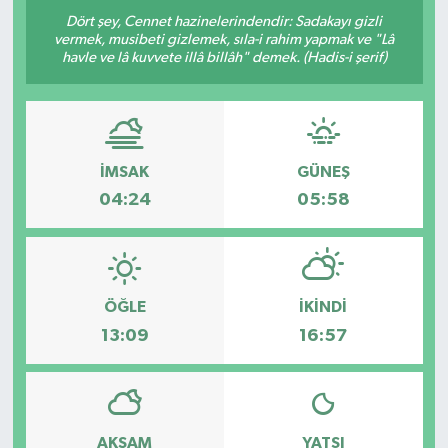
Dört şey, Cennet hazinelerindendir: Sadakayı gizli
vermek, musibeti gizlemek, sıla-i rahim yapmak ve "Lâ
havle ve lâ kuvvete illâ billâh" demek. (Hadis-i şerif)
İMSAK
GÜNEŞ
04:24
05:58
ÖĞLE
İKINDI
13:09
16:57
AKŞAM
YATSI