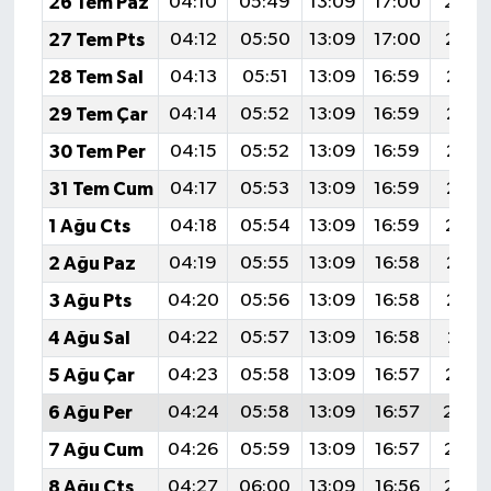
26 Tem Paz
04:10
05:49
13:09
17:00
20:2
27 Tem Pts
04:12
05:50
13:09
17:00
20:1
28 Tem Sal
04:13
05:51
13:09
16:59
20:1
29 Tem Çar
04:14
05:52
13:09
16:59
20:1
30 Tem Per
04:15
05:52
13:09
16:59
20:1
31 Tem Cum
04:17
05:53
13:09
16:59
20:1
1 Ağu Cts
04:18
05:54
13:09
16:59
20:1
2 Ağu Paz
04:19
05:55
13:09
16:58
20:1
3 Ağu Pts
04:20
05:56
13:09
16:58
20:1
4 Ağu Sal
04:22
05:57
13:09
16:58
20:11
5 Ağu Çar
04:23
05:58
13:09
16:57
20:1
6 Ağu Per
04:24
05:58
13:09
16:57
20:0
7 Ağu Cum
04:26
05:59
13:09
16:57
20:0
8 Ağu Cts
04:27
06:00
13:09
16:56
20:0