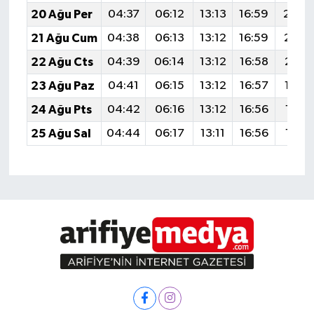
20 Ağu Per
04:37
06:12
13:13
16:59
20:0
21 Ağu Cum
04:38
06:13
13:12
16:59
20:0
22 Ağu Cts
04:39
06:14
13:12
16:58
20:0
23 Ağu Paz
04:41
06:15
13:12
16:57
19:5
24 Ağu Pts
04:42
06:16
13:12
16:56
19:5
25 Ağu Sal
04:44
06:17
13:11
16:56
19:5