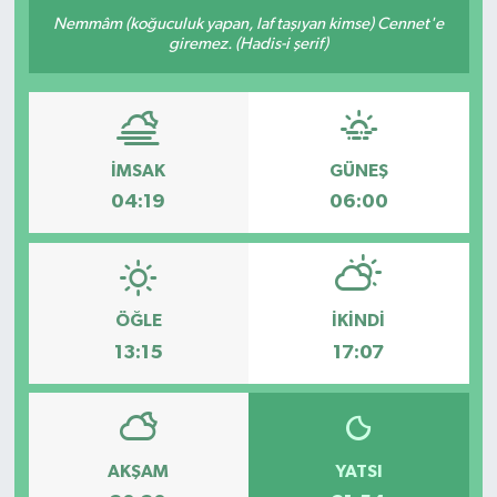
Nemmâm (koğuculuk yapan, laf taşıyan kimse) Cennet'e
giremez. (Hadis-i şerif)
İMSAK
GÜNEŞ
04:19
06:00
ÖĞLE
İKINDI
13:15
17:07
AKŞAM
YATSI