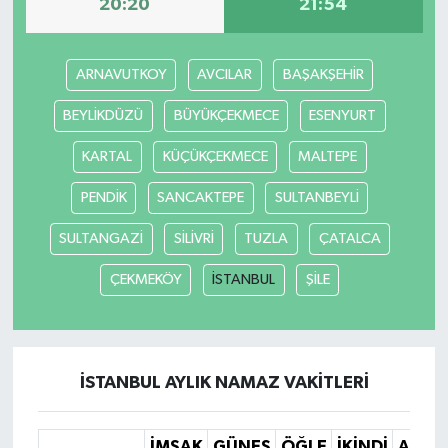
20:20
21:54
ARNAVUTKOY
AVCILAR
BAŞAKŞEHİR
BEYLİKDÜZÜ
BÜYÜKÇEKMECE
ESENYURT
KARTAL
KÜÇÜKÇEKMECE
MALTEPE
PENDİK
SANCAKTEPE
SULTANBEYLİ
SULTANGAZİ
SİLİVRİ
TUZLA
ÇATALCA
ÇEKMEKÖY
İSTANBUL
ŞİLE
İSTANBUL AYLIK NAMAZ VAKITLERI
İMSAK
GÜNEŞ
ÖĞLE
İKINDI
AKŞA