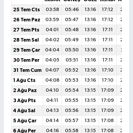
25 Tem Cts
03:58
05:46
13:16
17:12
20:3
26 Tem Paz
03:59
05:47
13:16
17:12
20:3
27 Tem Pts
04:01
05:48
13:16
17:11
20:3
28 Tem Sal
04:02
05:49
13:16
17:11
20:3
29 Tem Çar
04:04
05:50
13:16
17:11
20:3
30 Tem Per
04:05
05:51
13:16
17:11
20:3
31 Tem Cum
04:07
05:52
13:16
17:10
20:2
1 Ağu Cts
04:08
05:53
13:16
17:10
20:2
2 Ağu Paz
04:10
05:54
13:15
17:09
20:2
3 Ağu Pts
04:11
05:55
13:15
17:09
20:2
4 Ağu Sal
04:13
05:56
13:15
17:09
20:2
5 Ağu Çar
04:14
05:57
13:15
17:08
20:2
6 Ağu Per
04:16
05:58
13:15
17:08
20:2