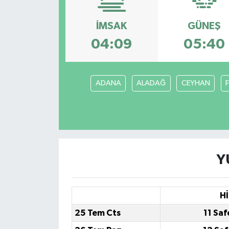
İMSAK
GÜNEŞ
04:09
05:40
ADANA
ALADAĞ
CEYHAN
Y
Hİ
25 Tem Cts
11 Saf