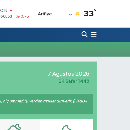
°
COIN
33
Arifiye
360,53
%-0.76
LAR
7069
%0.17
RO
0265
%0.01
RLİN
1897
%0.02
M ALTIN
8.49
%2.12
T100
7 Ağustos 2026
887
%64
24 Safer 1448
u, hiç ummadığı yerden rızıklandırıverir. (Hadis-i