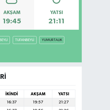
AKŞAM
YATSI
19:45
21:11
BEYLİ
TUFANBEYLİ
YUMURTALIK
RI
İKINDI
AKŞAM
YATSI
16:37
19:57
21:27