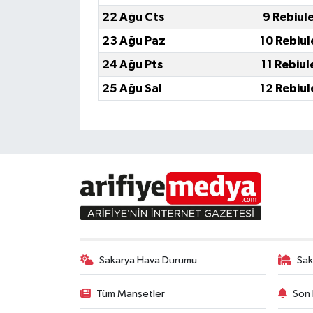
22 Ağu Cts
9 Rebiul
23 Ağu Paz
10 Rebiul
24 Ağu Pts
11 Rebiul
25 Ağu Sal
12 Rebiul
Sakarya Hava Durumu
Sak
Tüm Manşetler
Son 