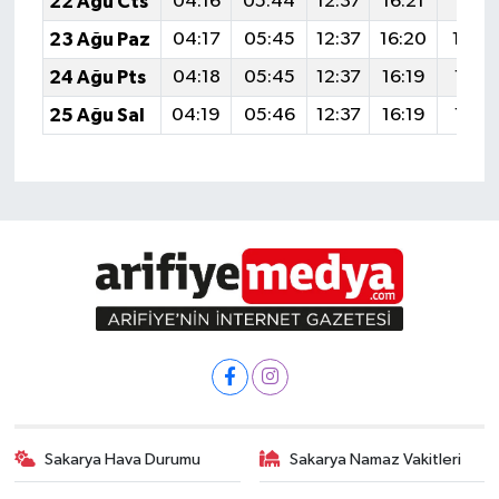
22 Ağu Cts
04:16
05:44
12:37
16:21
19:21
23 Ağu Paz
04:17
05:45
12:37
16:20
19:2
24 Ağu Pts
04:18
05:45
12:37
16:19
19:19
25 Ağu Sal
04:19
05:46
12:37
16:19
19:17
Sakarya Hava Durumu
Sakarya Namaz Vakitleri