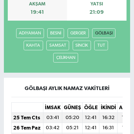
AKŞAM
YATSI
19:41
21:09
ADIYAMAN
BESNİ
GERGER
GÖLBAŞI
KAHTA
SAMSAT
SİNCİK
TUT
ÇELİKHAN
GÖLBAŞI AYLIK NAMAZ VAKITLERI
İMSAK
GÜNEŞ
ÖĞLE
İKINDI
AKŞA
25 Tem Cts
03:41
05:20
12:41
16:32
19:5
26 Tem Paz
03:42
05:21
12:41
16:31
19:51