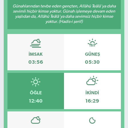
Günahlarından tevbe eden gençten, Allâhü Teâlâ'ya daha
sevimli hiçbir kimse yoktur. Günah işlemeye devam eden
yaşlıdan da, Allâhü Teâlâ'ya daha sevimsiz hiçbir kimse
yoktur. (Hadis-i şerif)
İMSAK
GÜNEŞ
03:56
05:30
ÖĞLE
İKINDI
12:40
16:29