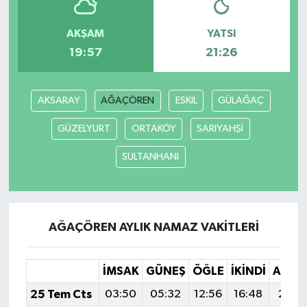
AKŞAM
YATSI
19:57
21:26
AKSARAY
AĞAÇÖREN
ESKİL
GÜLAĞAÇ
GÜZELYURT
ORTAKÖY
SARIYAHŞİ
SULTANHANI
AĞAÇÖREN AYLIK NAMAZ VAKITLERI
İMSAK
GÜNEŞ
ÖĞLE
İKINDI
AKŞA
25 Tem Cts
03:50
05:32
12:56
16:48
20:1