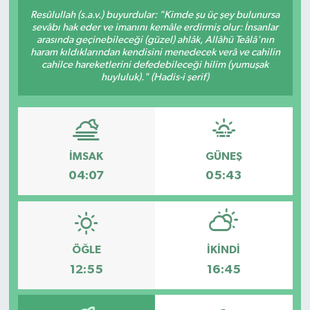
Resûlullah (s.a.v.) buyurdular: "Kimde şu üç şey bulunursa
sevâbı hak eder ve imanını kemâle erdirmiş olur: İnsanlar
arasında geçinebileceği (güzel) ahlâk, Allâhü Teâlâ'nın
haram kıldıklarından kendisini menedecek verâ ve cahilin
cahilce hareketlerini defedebileceği hilim (yumuşak
huyluluk)." (Hadis-i şerif)
İMSAK
GÜNEŞ
04:07
05:43
ÖĞLE
İKINDI
12:55
16:45