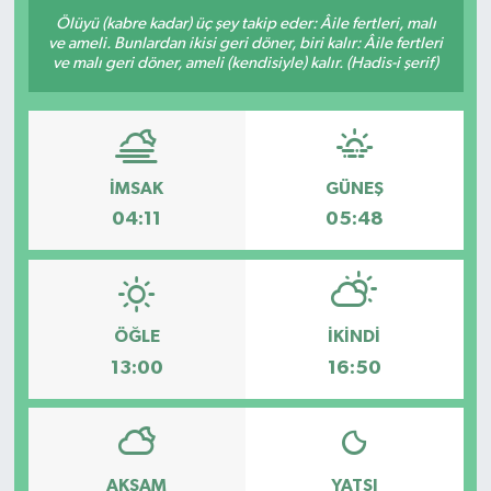
Ölüyü (kabre kadar) üç şey takip eder: Âile fertleri, malı
ve ameli. Bunlardan ikisi geri döner, biri kalır: Âile fertleri
ve malı geri döner, ameli (kendisiyle) kalır. (Hadis-i şerif)
İMSAK
GÜNEŞ
04:11
05:48
ÖĞLE
İKINDI
13:00
16:50
AKŞAM
YATSI