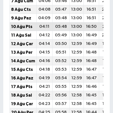
7 Ağu Cum
04:06
05:46
13:00
16:51
20:0
8 Ağu Cts
04:08
05:47
13:00
16:51
20:0
9 Ağu Paz
04:09
05:48
13:00
16:51
20:0
10 Ağu Pts
04:11
05:48
13:00
16:50
20:0
11 Ağu Sal
04:12
05:49
13:00
16:49
20:0
12 Ağu Çar
04:14
05:50
12:59
16:49
19:5
13 Ağu Per
04:15
05:51
12:59
16:48
19:5
14 Ağu Cum
04:16
05:52
12:59
16:48
19:5
15 Ağu Cts
04:18
05:53
12:59
16:47
19:5
16 Ağu Paz
04:19
05:54
12:59
16:47
19:5
17 Ağu Pts
04:21
05:55
12:59
16:46
19:5
18 Ağu Sal
04:22
05:56
12:58
16:45
19:5
19 Ağu Çar
04:23
05:57
12:58
16:45
19:4
20 Ağu Per
04:25
05:58
12:58
16:44
19:4