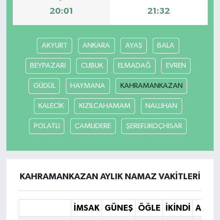
20:01
21:32
AKYURT
ANKARA
AYAŞ
BALA
BEYPAZARI
CUBUK
ELMADAĞ
EVREN
GÜDÜL
HAYMANA
KAHRAMANKAZAN
KALECİK
KIZILCAHAMAM
NALLIHAN
POLATLI
ÇAMLIDERE
ŞEREFLİKOÇHİSAR
KAHRAMANKAZAN AYLIK NAMAZ VAKITLERI
İMSAK
GÜNEŞ
ÖĞLE
İKINDI
AKŞA