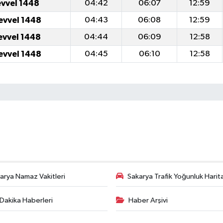
evvel 1448
04:42
06:07
12:59
evvel 1448
04:43
06:08
12:59
evvel 1448
04:44
06:09
12:58
evvel 1448
04:45
06:10
12:58
arya Namaz Vakitleri
Sakarya Trafik Yoğunluk Harit
Dakika Haberleri
Haber Arşivi