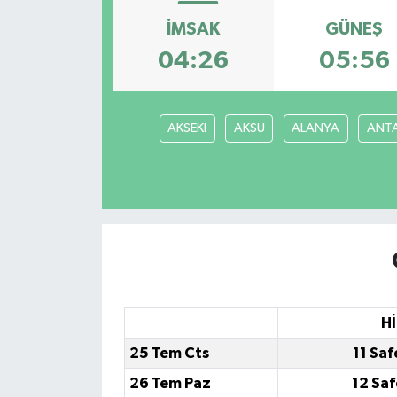
İMSAK
GÜNEŞ
04:26
05:56
AKSEKİ
AKSU
ALANYA
ANT
Hİ
25 Tem Cts
11 Saf
26 Tem Paz
12 Saf