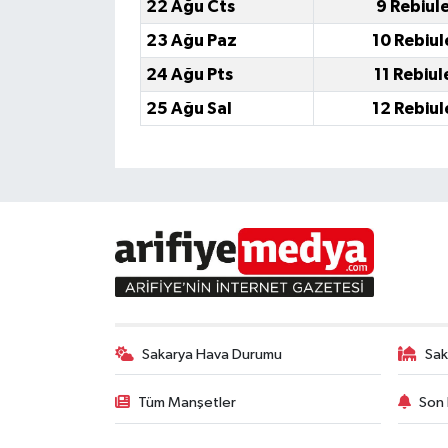
22 Ağu Cts
9 Rebiul
23 Ağu Paz
10 Rebiul
24 Ağu Pts
11 Rebiul
25 Ağu Sal
12 Rebiul
Sakarya Hava Durumu
Sak
Tüm Manşetler
Son 