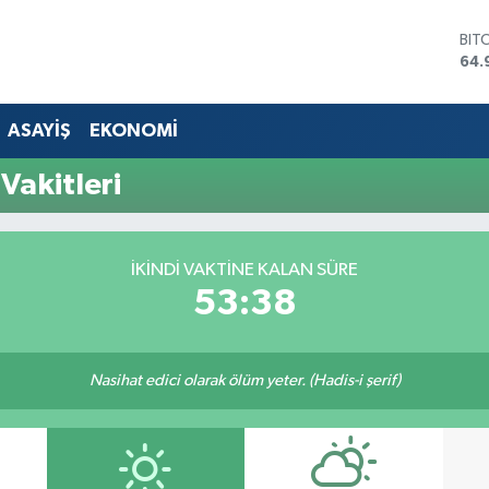
BIT
64.
DO
47,
EU
ASAYİŞ
EKONOMİ
55,
STE
akitleri
64,
GRA
666
BİS
İKINDI VAKTINE KALAN SÜRE
13.
53:38
Nasihat edici olarak ölüm yeter. (Hadis-i şerif)