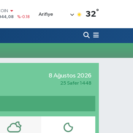
°
COIN
32
Arifiye
944,08
%-0.18
LAR
7436
%0.18
RO
2510
%0.32
RLİN
4811
%0.38
M ALTIN
0.55
%0.03
T100
8 Ağustos 2026
779
%-14
25 Safer 1448