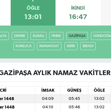
ÖĞLE
İKINDI
13:01
16:47
ALYA
DEMRE
ELMALI
FİNİKE
GAZİPAŞA
GÜNDOĞ
KUMLUCA
MANAVGAT
SERİK
İBRADI
GAZİPAŞA AYLIK NAMAZ VAKITLER
CRİ
İMSAK
GÜNEŞ
ÖĞLE
er 1448
04:09
05:45
13:02
er 1448
04:10
05:46
13:02