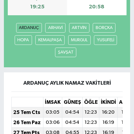
19:25
20:58
ARDANUÇ
ARHAVİ
ARTVİN
BORÇKA
HOPA
KEMALPAŞA
MURGUL
YUSUFELİ
ŞAVŞAT
ARDANUÇ AYLIK NAMAZ VAKITLERI
İMSAK
GÜNEŞ
ÖĞLE
İKINDI
AKŞA
25 Tem Cts
03:05
04:54
12:23
16:20
19:4
26 Tem Paz
03:06
04:54
12:23
16:19
19:4
27 Tem Pts
03:08
04:55
12:23
16:19
19:41