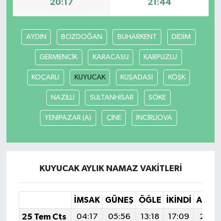
20:17
21:44
AYDIN
BOZDOĞAN
BUHARKENT
DİDİM
GERMENCİK
KARACASU
KARPUZLU
KOÇARLI
KUYUCAK
KUŞADASI
KÖŞK
NAZİLLİ
SULTANHİSAR
SÖKE
YENİPAZAR (A)
ÇİNE
İNCİRLİOVA
KUYUCAK AYLIK NAMAZ VAKITLERI
İMSAK
GÜNEŞ
ÖĞLE
İKINDI
AKŞA
25 Tem Cts
04:17
05:56
13:18
17:09
20:2