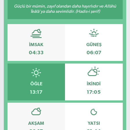
Güçlü bir mümin, zayıf olandan daha hayırlıdır ve Allâhü
Teâlâ'ya daha sevimlidir. (Hadis-i şerif)
İMSAK
GÜNEŞ
04:33
06:07
ÖĞLE
İKINDI
13:17
17:05
AKŞAM
YATSI