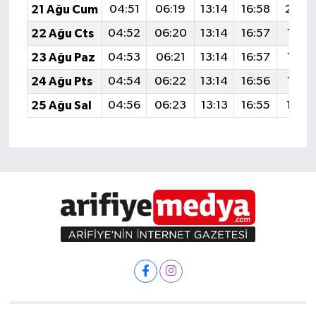
21 Ağu Cum
04:51
06:19
13:14
16:58
20:0
22 Ağu Cts
04:52
06:20
13:14
16:57
19:5
23 Ağu Paz
04:53
06:21
13:14
16:57
19:5
24 Ağu Pts
04:54
06:22
13:14
16:56
19:5
25 Ağu Sal
04:56
06:23
13:13
16:55
19:5