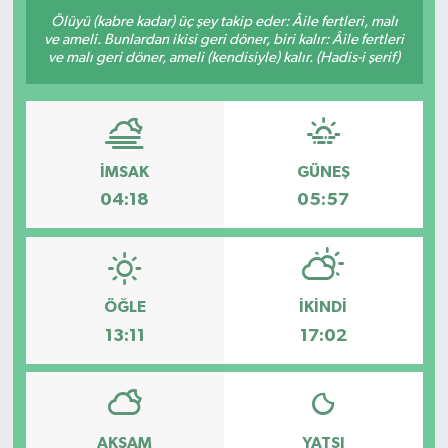
Ölüyü (kabre kadar) üç şey takip eder: Âile fertleri, malı
ve ameli. Bunlardan ikisi geri döner, biri kalır: Âile fertleri
ve malı geri döner, ameli (kendisiyle) kalır. (Hadis-i şerif)
İMSAK
GÜNEŞ
04:18
05:57
ÖĞLE
İKINDI
13:11
17:02
AKŞAM
YATSI