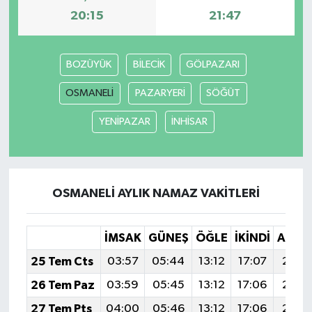
20:15
21:47
BOZÜYÜK
BİLECİK
GÖLPAZARI
OSMANELİ
PAZARYERİ
SÖĞÜT
YENİPAZAR
İNHİSAR
OSMANELİ AYLIK NAMAZ VAKITLERI
İMSAK
GÜNEŞ
ÖĞLE
İKINDI
AKŞA
25 Tem Cts
03:57
05:44
13:12
17:07
20:2
26 Tem Paz
03:59
05:45
13:12
17:06
20:2
27 Tem Pts
04:00
05:46
13:12
17:06
20:2