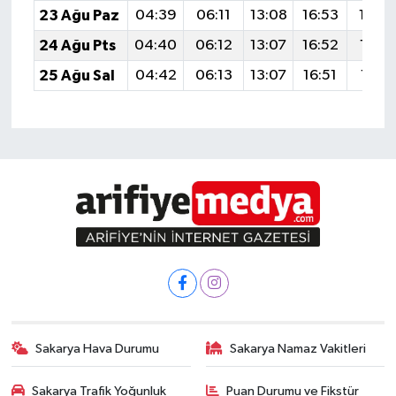
23 Ağu Paz
04:39
06:11
13:08
16:53
19:5
24 Ağu Pts
04:40
06:12
13:07
16:52
19:5
25 Ağu Sal
04:42
06:13
13:07
16:51
19:51
Sakarya Hava Durumu
Sakarya Namaz Vakitleri
Sakarya Trafik Yoğunluk
Puan Durumu ve Fikstür