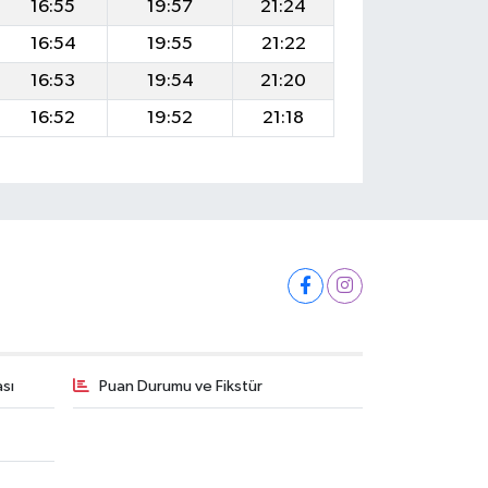
16:55
19:57
21:24
16:54
19:55
21:22
16:53
19:54
21:20
16:52
19:52
21:18
ası
Puan Durumu ve Fikstür