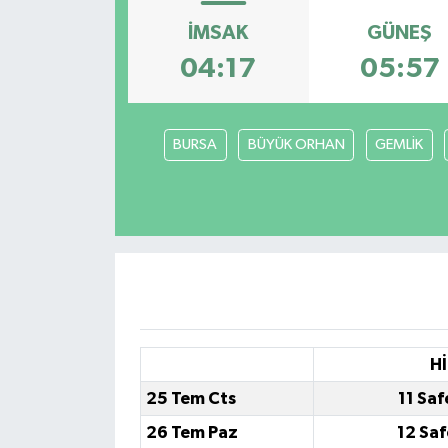
İMSAK
GÜNEŞ
04:17
05:57
BURSA
BÜYÜK ORHAN
GEMLİK
Hİ
25 Tem Cts
11 Saf
26 Tem Paz
12 Saf