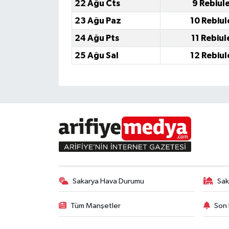
22 Ağu Cts
9 Rebiul
23 Ağu Paz
10 Rebiul
24 Ağu Pts
11 Rebiul
25 Ağu Sal
12 Rebiul
Sakarya Hava Durumu
Sak
Tüm Manşetler
Son 