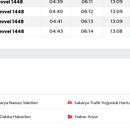
evvel 1448
04:39
06:11
13:09
evvel 1448
04:40
06:12
13:09
evvel 1448
04:41
06:13
13:09
evvel 1448
04:43
06:14
13:08
arya Namaz Vakitleri
Sakarya Trafik Yoğunluk Harit
Dakika Haberleri
Haber Arşivi