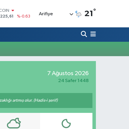
°
TCOIN
21
Arifiye
.225,61
%-0.63
LAR
,6704
%0
RO
,0406
%-0.08
ERLİN
,2143
%0
AM ALTIN
10.40
%0.45
ST100
7 Ağustos 2026
.799
%70
24 Safer 1448
lığı artmış olur. (Hadis-i şerif)