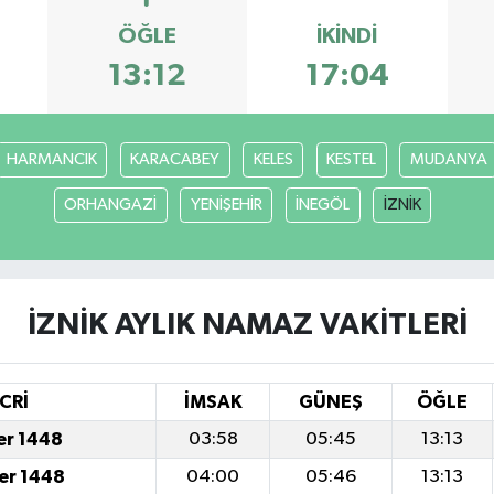
ÖĞLE
İKINDI
13:12
17:04
HARMANCIK
KARACABEY
KELES
KESTEL
MUDANYA
ORHANGAZİ
YENİŞEHİR
İNEGÖL
İZNİK
İZNİK AYLIK NAMAZ VAKITLERI
CRİ
İMSAK
GÜNEŞ
ÖĞLE
er 1448
03:58
05:45
13:13
er 1448
04:00
05:46
13:13