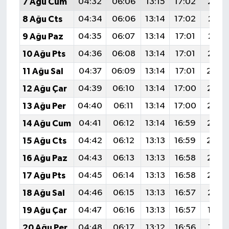
7 Ağu Cum
04:32
06:06
13:15
17:02
20:1
8 Ağu Cts
04:34
06:06
13:14
17:02
20:1
9 Ağu Paz
04:35
06:07
13:14
17:01
20:1
10 Ağu Pts
04:36
06:08
13:14
17:01
20:1
11 Ağu Sal
04:37
06:09
13:14
17:01
20:0
12 Ağu Çar
04:39
06:10
13:14
17:00
20:0
13 Ağu Per
04:40
06:11
13:14
17:00
20:0
14 Ağu Cum
04:41
06:12
13:14
16:59
20:0
15 Ağu Cts
04:42
06:12
13:13
16:59
20:0
16 Ağu Paz
04:43
06:13
13:13
16:58
20:0
17 Ağu Pts
04:45
06:14
13:13
16:58
20:0
18 Ağu Sal
04:46
06:15
13:13
16:57
20:0
19 Ağu Çar
04:47
06:16
13:13
16:57
19:5
20 Ağu Per
04:48
06:17
13:12
16:56
19:5