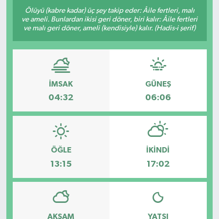
Ölüyü (kabre kadar) üç şey takip eder: Âile fertleri, malı
ve ameli. Bunlardan ikisi geri döner, biri kalır: Âile fertleri
ve malı geri döner, ameli (kendisiyle) kalır. (Hadis-i şerif)
İMSAK
GÜNEŞ
04:32
06:06
ÖĞLE
İKINDI
13:15
17:02
AKŞAM
YATSI