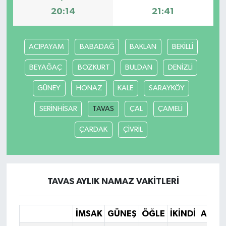
20:14
21:41
ACIPAYAM
BABADAĞ
BAKLAN
BEKİLLİ
BEYAĞAÇ
BOZKURT
BULDAN
DENİZLİ
GÜNEY
HONAZ
KALE
SARAYKÖY
SERİNHİSAR
TAVAS
ÇAL
ÇAMELİ
ÇARDAK
ÇİVRİL
TAVAS AYLIK NAMAZ VAKITLERI
İMSAK
GÜNEŞ
ÖĞLE
İKINDI
AKŞA