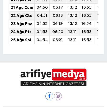
21 Ağu Cum
04:50
06:17
13:12
16:55
19:5
22 Ağu Cts
04:51
06:18
13:12
16:55
19:5
23 Ağu Paz
04:52
06:19
13:12
16:54
19:5
24 Ağu Pts
04:53
06:20
13:11
16:53
19:5
25 Ağu Sal
04:54
06:21
13:11
16:53
19:51