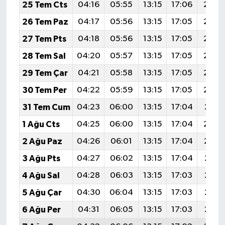
25 Tem Cts
04:16
05:55
13:15
17:06
20:2
26 Tem Paz
04:17
05:56
13:15
17:05
20:2
27 Tem Pts
04:18
05:56
13:15
17:05
20:2
28 Tem Sal
04:20
05:57
13:15
17:05
20:2
29 Tem Çar
04:21
05:58
13:15
17:05
20:2
30 Tem Per
04:22
05:59
13:15
17:05
20:2
31 Tem Cum
04:23
06:00
13:15
17:04
20:2
1 Ağu Cts
04:25
06:00
13:15
17:04
20:2
2 Ağu Paz
04:26
06:01
13:15
17:04
20:1
3 Ağu Pts
04:27
06:02
13:15
17:04
20:1
4 Ağu Sal
04:28
06:03
13:15
17:03
20:1
5 Ağu Çar
04:30
06:04
13:15
17:03
20:1
6 Ağu Per
04:31
06:05
13:15
17:03
20:1