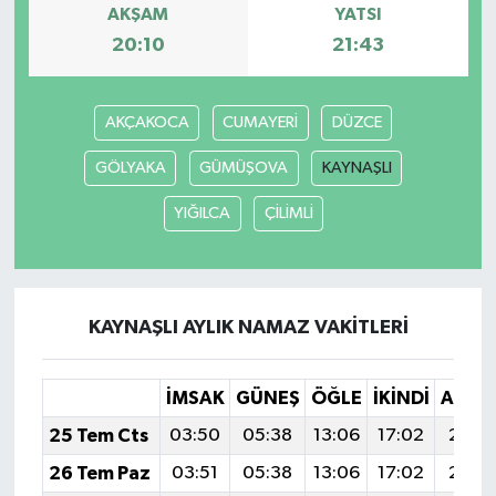
AKŞAM
YATSI
20:10
21:43
AKÇAKOCA
CUMAYERİ
DÜZCE
GÖLYAKA
GÜMÜŞOVA
KAYNAŞLI
YIĞILCA
ÇİLİMLİ
KAYNAŞLI AYLIK NAMAZ VAKITLERI
İMSAK
GÜNEŞ
ÖĞLE
İKINDI
AKŞA
25 Tem Cts
03:50
05:38
13:06
17:02
20:2
26 Tem Paz
03:51
05:38
13:06
17:02
20:2