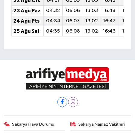
22 Ağu Cts
04:31
06:05
13:03
16:48
19:51
23 Ağu Paz
04:32
06:06
13:03
16:48
19:5
24 Ağu Pts
04:34
06:07
13:02
16:47
19:4
25 Ağu Sal
04:35
06:08
13:02
16:46
19:4
Sakarya Hava Durumu
Sakarya Namaz Vakitleri