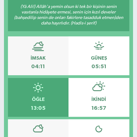
(Yâ Ali!) Allâh'a yemin olsun ki tek bir kişinin senin
vasıtanla hidâyete ermesi, senin için kızıl develer
(bahşedilip senin de onları fakirlere tasadduk etmen)den
daha hayırlıdır. (Hadis-i şerif)
İMSAK
GÜNEŞ
04:11
05:51
ÖĞLE
İKINDI
13:05
16:57