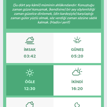
(Şu dört şey kâmil) müminin ahlâkındandır: Konuştuğu
zaman güzel konuşmak, (kendisine) bir şey söylenildiği
zaman güzelce dinlemek, (din kardeşiyle) karşılaştığı
zaman güler yüzlü olmak, söz verdiği zaman sözüne sâdık
kalmak. (Hadis-i şerif)
İMSAK
GÜNEŞ
03:42
05:20
ÖĞLE
İKINDI
12:30
16:20