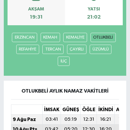
AKŞAM
YATSI
19:31
21:02
ERZİNCAN
KEMAH
KEMALİYE
OTLUKBELİ
REFAHİYE
TERCAN
ÇAYIRLI
ÜZÜMLÜ
İLİÇ
OTLUKBELİ AYLIK NAMAZ VAKITLERI
İMSAK
GÜNEŞ
ÖĞLE
İKINDI
AKŞA
9 Ağu Paz
03:41
05:19
12:31
16:21
19:3
10 Ağu Pts
03:42
05:20
12:30
16:20
19:3