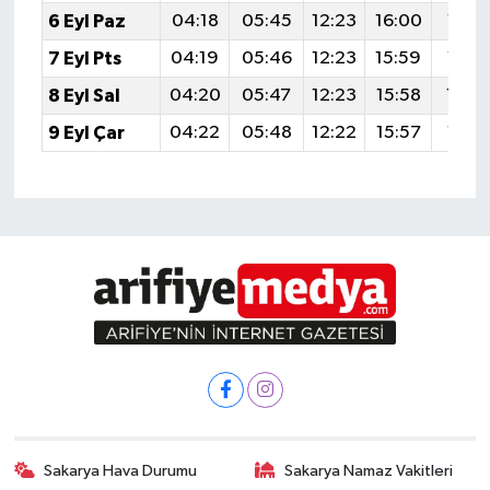
6 Eyl Paz
04:18
05:45
12:23
16:00
18:5
7 Eyl Pts
04:19
05:46
12:23
15:59
18:5
8 Eyl Sal
04:20
05:47
12:23
15:58
18:4
9 Eyl Çar
04:22
05:48
12:22
15:57
18:4
Sakarya Hava Durumu
Sakarya Namaz Vakitleri