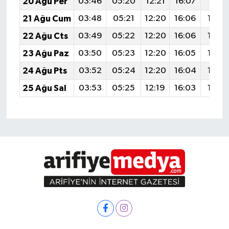
20 Ağu Per
03:46
05:20
12:21
16:07
19:11
21 Ağu Cum
03:48
05:21
12:20
16:06
19:0
22 Ağu Cts
03:49
05:22
12:20
16:06
19:0
23 Ağu Paz
03:50
05:23
12:20
16:05
19:0
24 Ağu Pts
03:52
05:24
12:20
16:04
19:0
25 Ağu Sal
03:53
05:25
12:19
16:03
19:0