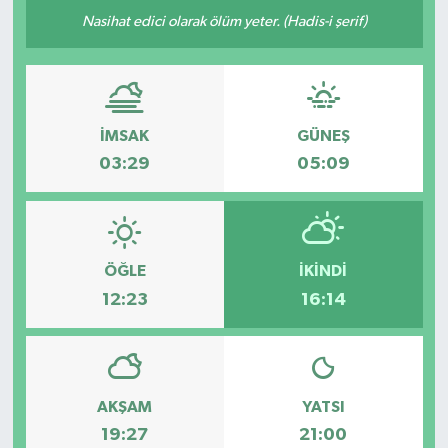
Nasihat edici olarak ölüm yeter. (Hadis-i şerif)
İMSAK
GÜNEŞ
03:29
05:09
ÖĞLE
İKINDI
12:23
16:14
AKŞAM
YATSI
19:27
21:00