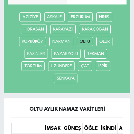
AZİZİYE
AŞKALE
ERZURUM
HINIS
HORASAN
KARAYAZI
KARAÇOBAN
KÖPRÜKÖY
NARMAN
OLTU
OLUR
PASİNLER
PAZARYOLU
TEKMAN
TORTUM
UZUNDERE
ÇAT
İSPİR
ŞENKAYA
OLTU AYLIK NAMAZ VAKITLERI
İMSAK
GÜNEŞ
ÖĞLE
İKINDI
AKŞA