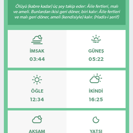
Ölüyü (kabre kadar) üç şey takip eder: Âile fertleri, malı
ve ameli. Bunlardan ikisi geri döner, biri kalır: Âile fertleri
ve malı geri döner, ameli (kendisiyle) kalır. (Hadis-i şerif)
İMSAK
GÜNEŞ
03:44
05:22
ÖĞLE
İKINDI
12:34
16:25
AKŞAM
YATSI