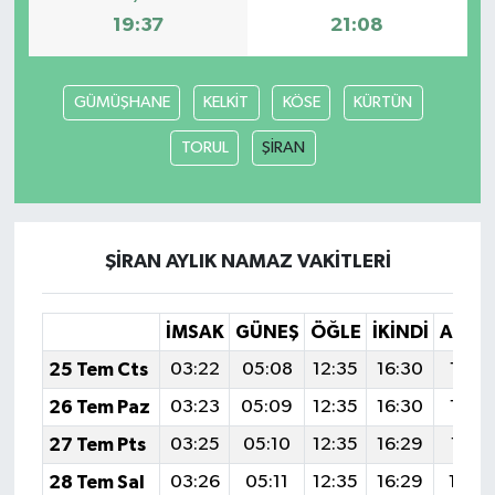
19:37
21:08
GÜMÜŞHANE
KELKİT
KÖSE
KÜRTÜN
TORUL
ŞİRAN
ŞİRAN AYLIK NAMAZ VAKITLERI
İMSAK
GÜNEŞ
ÖĞLE
İKINDI
AKŞA
25 Tem Cts
03:22
05:08
12:35
16:30
19:5
26 Tem Paz
03:23
05:09
12:35
16:30
19:5
27 Tem Pts
03:25
05:10
12:35
16:29
19:51
28 Tem Sal
03:26
05:11
12:35
16:29
19:5