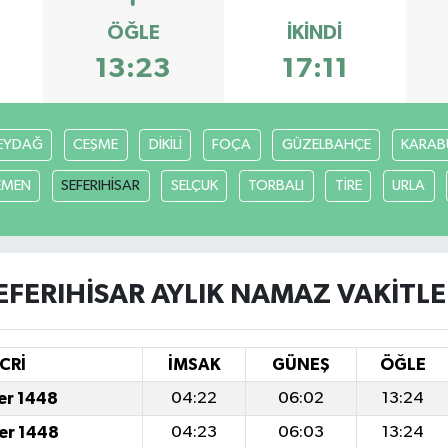
ÖĞLE
İKINDI
13:23
17:11
EYDAĞ
CEŞME
DİKİLİ
FOÇA
GÜZELBAHÇE
KARAB
EMEN
SEFERIHİSAR
SELÇUK
TORBALI
TİRE
URLA
EFERIHİSAR AYLIK NAMAZ VAKITLE
CRİ
İMSAK
GÜNEŞ
ÖĞLE
fer 1448
04:22
06:02
13:24
fer 1448
04:23
06:03
13:24