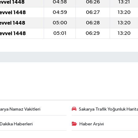
evvel 1448
04:58
06:26
13:21
levvel 1448
04:59
06:27
13:20
levvel 1448
05:00
06:28
13:20
levvel 1448
05:01
06:29
13:20
arya Namaz Vakitleri
Sakarya Trafik Yoğunluk Harit
Dakika Haberleri
Haber Arşivi