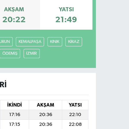
AKŞAM
YATSI
20:22
21:49
URUN
KEMALPAŞA
KINIK
KİRAZ
ÖDEMİŞ
İZMİR
RI
İKINDI
AKŞAM
YATSI
17:16
20:36
22:10
17:15
20:36
22:08