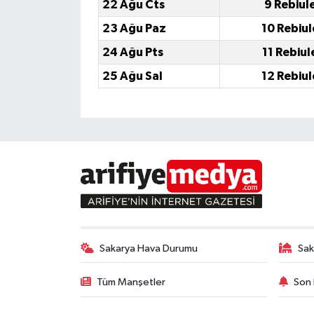
22 Ağu Cts
9 Rebiul
23 Ağu Paz
10 Rebiu
24 Ağu Pts
11 Rebiu
25 Ağu Sal
12 Rebiu
Sakarya Hava Durumu
Sak
Tüm Manşetler
Son 