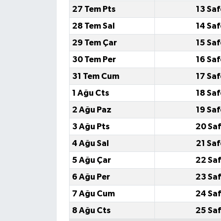
27 Tem Pts
13 Sa
28 Tem Sal
14 Sa
29 Tem Çar
15 Sa
30 Tem Per
16 Sa
31 Tem Cum
17 Sa
1 Ağu Cts
18 Sa
2 Ağu Paz
19 Sa
3 Ağu Pts
20 Saf
4 Ağu Sal
21 Sa
5 Ağu Çar
22 Saf
6 Ağu Per
23 Saf
7 Ağu Cum
24 Saf
8 Ağu Cts
25 Saf