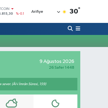
°
ITCOIN
30
Arifiye
4.815,30
%-0.1
OLAR
7,7436
%0.18
URO
5,2510
%0.32
TERLİN
4,4811
%0.38
RAM ALTIN
660.55
%0
İST100
9 Ağustos 2026
3.779
%-14
26 Safer 1448
 sever. (Âl-i İmrân Sûresi, 159)