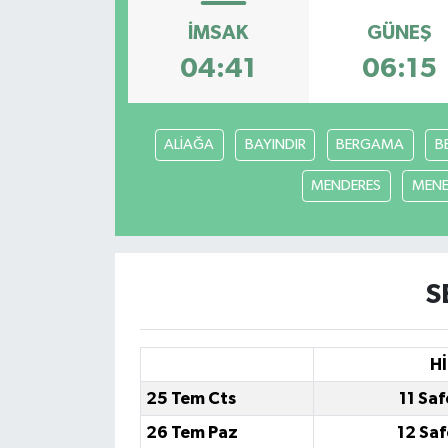
İMSAK
GÜNEŞ
04:41
06:15
ALİAĞA
BAYINDIR
BERGAMA
B
MENDERES
MEN
S
Hİ
25 Tem Cts
11 Sa
26 Tem Paz
12 Sa