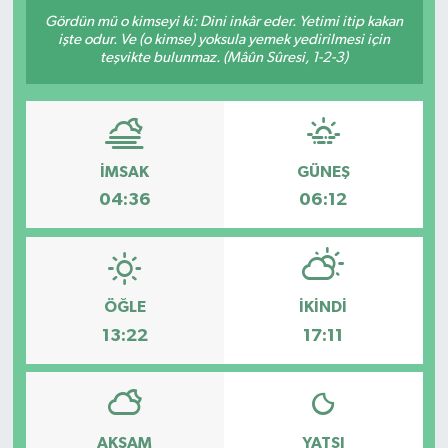
Gördün mü o kimseyi ki: Dini inkâr eder. Yetimi itip kakan
işte odur. Ve (o kimse) yoksula yemek yedirilmesi için
teşvikte bulunmaz. (Mâûn Sûresi, 1-2-3)
İMSAK
GÜNEŞ
04:36
06:12
ÖĞLE
İKINDI
13:22
17:11
AKŞAM
YATSI