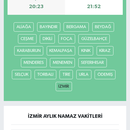
20:23
21:52
ALİAĞA
BAYINDIR
BERGAMA
BEYDAĞ
CEŞME
DİKİLİ
FOÇA
GÜZELBAHÇE
KARABURUN
KEMALPAŞA
KINIK
KİRAZ
MENDERES
MENEMEN
SEFERIHİSAR
SELÇUK
TORBALI
TİRE
URLA
ÖDEMİŞ
İZMİR
İZMİR AYLIK NAMAZ VAKITLERI