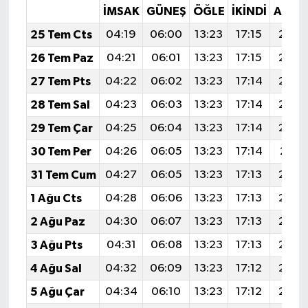
İMSAK
GÜNEŞ
ÖĞLE
İKINDI
AKŞA
25 Tem Cts
04:19
06:00
13:23
17:15
20:3
26 Tem Paz
04:21
06:01
13:23
17:15
20:3
27 Tem Pts
04:22
06:02
13:23
17:14
20:3
28 Tem Sal
04:23
06:03
13:23
17:14
20:3
29 Tem Çar
04:25
06:04
13:23
17:14
20:3
30 Tem Per
04:26
06:05
13:23
17:14
20:3
31 Tem Cum
04:27
06:05
13:23
17:13
20:3
1 Ağu Cts
04:28
06:06
13:23
17:13
20:2
2 Ağu Paz
04:30
06:07
13:23
17:13
20:2
3 Ağu Pts
04:31
06:08
13:23
17:13
20:2
4 Ağu Sal
04:32
06:09
13:23
17:12
20:2
5 Ağu Çar
04:34
06:10
13:23
17:12
20:2