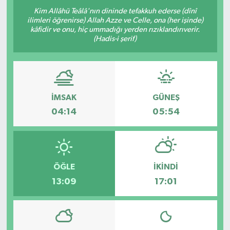
Kim Allâhü Teâlâ'nın dininde tefakkuh ederse (dînî
ilimleri öğrenirse) Allah Azze ve Celle, ona (her işinde)
kâfidir ve onu, hiç ummadığı yerden rızıklandırıverir.
(Hadis-i şerif)
İMSAK
GÜNEŞ
04:14
05:54
ÖĞLE
İKINDI
13:09
17:01