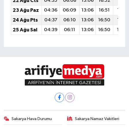
22 Ağu Cts
04:35
06:08
13:06
16:52
19:5
23 Ağu Paz
04:36
06:09
13:06
16:51
19:5
24 Ağu Pts
04:37
06:10
13:06
16:50
19:5
25 Ağu Sal
04:39
06:11
13:06
16:50
19:5
Sakarya Hava Durumu
Sakarya Namaz Vakitleri