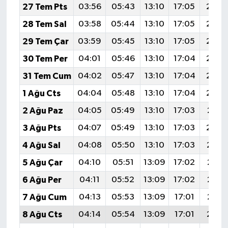
27 Tem Pts
03:56
05:43
13:10
17:05
20:2
28 Tem Sal
03:58
05:44
13:10
17:05
20:2
29 Tem Çar
03:59
05:45
13:10
17:05
20:2
30 Tem Per
04:01
05:46
13:10
17:04
20:2
31 Tem Cum
04:02
05:47
13:10
17:04
20:2
1 Ağu Cts
04:04
05:48
13:10
17:04
20:2
2 Ağu Paz
04:05
05:49
13:10
17:03
20:2
3 Ağu Pts
04:07
05:49
13:10
17:03
20:2
4 Ağu Sal
04:08
05:50
13:10
17:03
20:1
5 Ağu Çar
04:10
05:51
13:09
17:02
20:1
6 Ağu Per
04:11
05:52
13:09
17:02
20:1
7 Ağu Cum
04:13
05:53
13:09
17:01
20:1
8 Ağu Cts
04:14
05:54
13:09
17:01
20:1