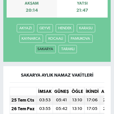
AKŞAM
YATSI
20:14
21:47
AKYAZI
GEYVE
HENDEK
KARASU
KAYNARCA
KOCAALİ
PAMUKOVA
SAKARYA
TARAKLI
SAKARYA AYLIK NAMAZ VAKITLERI
İMSAK
GÜNEŞ
ÖĞLE
İKINDI
AKŞA
25 Tem Cts
03:53
05:41
13:10
17:06
20:2
26 Tem Paz
03:55
05:42
13:10
17:05
20:2