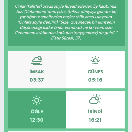
Onlar (kâfirler) orada şöyle feryad ederler: Ey Rabbimiz,
bizi (Cehennem'den) çıkar, (tekrar dünyaya gönder ki)
yaptığımız amellerden başka; sâlih amel işleyelim.
(Onlara şöyle denilir:) "Size, düşünecek bir kimsenin
düşüneceği kadar ömür vermedik mi ki? Hem size
Cehennem azâbından korkutan (peygamber) de geldi."
(Fâtır Sûresi, 37)
İMSAK
GÜNEŞ
03:37
05:16
ÖĞLE
İKINDI
12:30
16:21