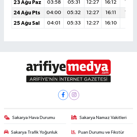
23 Ağu Paz
03:58
05:31
12:27
16:12
19:14
24 Ağu Pts
04:00
05:32
12:27
16:11
19:12
25 Ağu Sal
04:01
05:33
12:27
16:10
19:11
Sakarya Hava Durumu
Sakarya Namaz Vakitleri
Sakarya Trafik Yoğunluk
Puan Durumu ve Fikstür