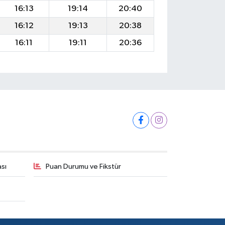
16:13
19:14
20:40
16:12
19:13
20:38
16:11
19:11
20:36
ası
Puan Durumu ve Fikstür