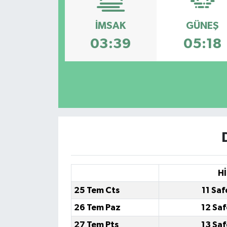
İMSAK
GÜNEŞ
03:39
05:18
Hİ
25 Tem Cts
11 Saf
26 Tem Paz
12 Saf
27 Tem Pts
13 Saf