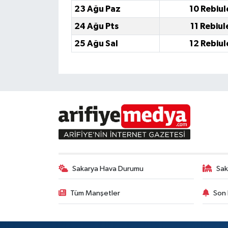
23 Ağu Paz
10 Rebiul
24 Ağu Pts
11 Rebiul
25 Ağu Sal
12 Rebiul
Sakarya Hava Durumu
Sak
Tüm Manşetler
Son 