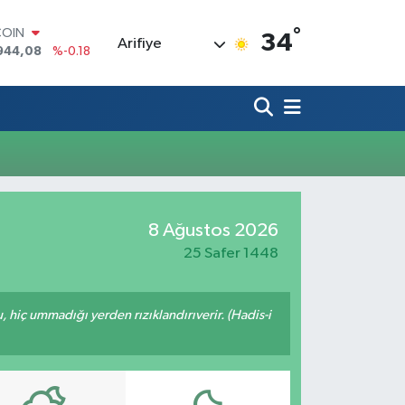
°
COIN
34
Arifiye
944,08
%-0.18
LAR
7436
%0.18
RO
2510
%0.32
RLİN
4811
%0.38
M ALTIN
0.55
%0.03
T100
8 Ağustos 2026
779
%-14
25 Safer 1448
u, hiç ummadığı yerden rızıklandırıverir. (Hadis-i