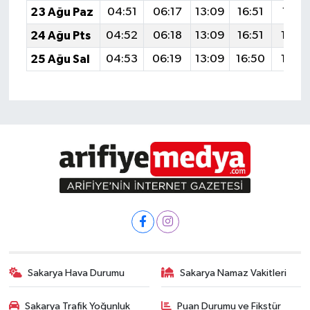
23 Ağu Paz
04:51
06:17
13:09
16:51
19:51
24 Ağu Pts
04:52
06:18
13:09
16:51
19:5
25 Ağu Sal
04:53
06:19
13:09
16:50
19:4
Sakarya Hava Durumu
Sakarya Namaz Vakitleri
Sakarya Trafik Yoğunluk
Puan Durumu ve Fikstür