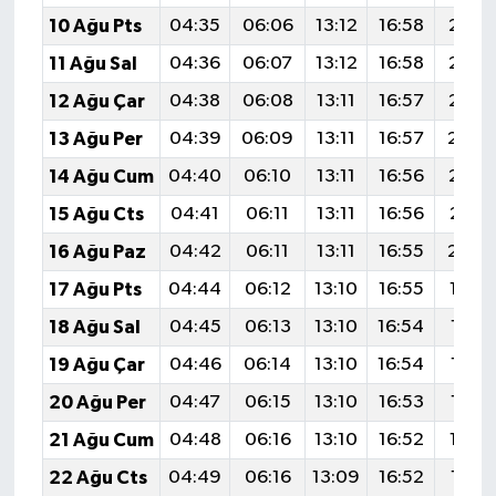
10 Ağu Pts
04:35
06:06
13:12
16:58
20:0
11 Ağu Sal
04:36
06:07
13:12
16:58
20:0
12 Ağu Çar
04:38
06:08
13:11
16:57
20:0
13 Ağu Per
04:39
06:09
13:11
16:57
20:0
14 Ağu Cum
04:40
06:10
13:11
16:56
20:0
15 Ağu Cts
04:41
06:11
13:11
16:56
20:0
16 Ağu Paz
04:42
06:11
13:11
16:55
20:0
17 Ağu Pts
04:44
06:12
13:10
16:55
19:5
18 Ağu Sal
04:45
06:13
13:10
16:54
19:5
19 Ağu Çar
04:46
06:14
13:10
16:54
19:5
20 Ağu Per
04:47
06:15
13:10
16:53
19:5
21 Ağu Cum
04:48
06:16
13:10
16:52
19:5
22 Ağu Cts
04:49
06:16
13:09
16:52
19:5