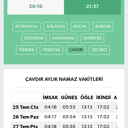
20:10
21:37
ALTINYAYLA
AĞLASUN
BUCAK
BURDUR
GÖLHİSAR
KARAMANLI
KEMER (B)
TEFENNİ
YEŞİLOVA
ÇAVDIR
ÇELTİKCİ
ÇAVDIR AYLIK NAMAZ VAKITLERI
İMSAK
GÜNEŞ
ÖĞLE
İKINDI
AKŞA
25 Tem Cts
04:16
05:53
13:13
17:02
20:2
26 Tem Paz
04:17
05:54
13:13
17:02
20:2
27 Tem Pts
04:18
05:55
13:13
17:02
20:2