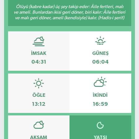
Ölüyü (kabre kadar) üç şey takip eder: Âile fertleri, malı
ve ameli. Bunlardan ikisi geri döner, biri kalır: Âile fertleri
ve malı geri döner, ameli (kendisiyle) kalır. (Hadis-i şerif)
İMSAK
GÜNEŞ
04:31
06:04
ÖĞLE
İKINDI
13:12
16:59
AKŞAM
YATSI