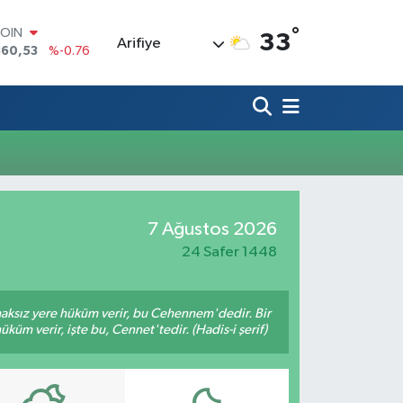
°
COIN
33
Arifiye
360,53
%-0.76
LAR
7069
%0.17
RO
0265
%0.01
RLİN
1897
%0.02
M ALTIN
4.81
%1.44
T100
7 Ağustos 2026
887
%64
24 Safer 1448
 haksız yere hüküm verir, bu Cehennem'dedir. Bir
küm verir, işte bu, Cennet'tedir. (Hadis-i şerif)