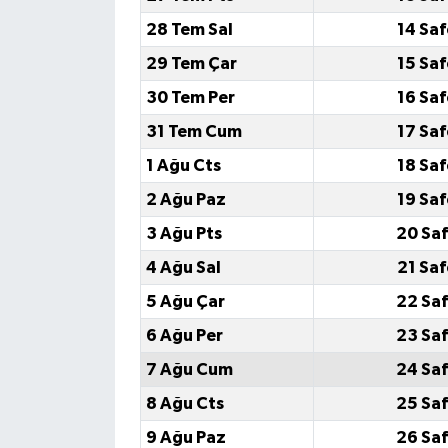
28 Tem Sal
14 Sa
29 Tem Çar
15 Sa
30 Tem Per
16 Sa
31 Tem Cum
17 Sa
1 Ağu Cts
18 Sa
2 Ağu Paz
19 Sa
3 Ağu Pts
20 Saf
4 Ağu Sal
21 Sa
5 Ağu Çar
22 Saf
6 Ağu Per
23 Saf
7 Ağu Cum
24 Saf
8 Ağu Cts
25 Saf
9 Ağu Paz
26 Saf