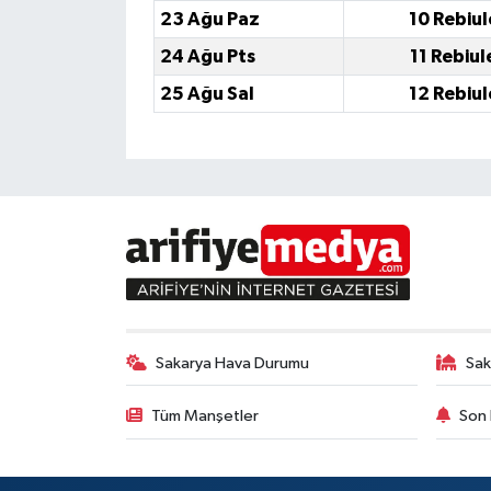
23 Ağu Paz
10 Rebiu
24 Ağu Pts
11 Rebiu
25 Ağu Sal
12 Rebiu
Sakarya Hava Durumu
Sak
Tüm Manşetler
Son 