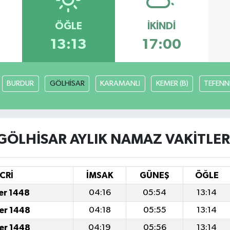
ÖĞLE
İKINDI
13:13
17:00
BURDUR
GÖLHİSAR
KARAMANLI
KEMER (B)
TEFENN
GÖLHİSAR AYLIK NAMAZ VAKITLER
CRİ
İMSAK
GÜNEŞ
ÖĞLE
fer 1448
04:16
05:54
13:14
fer 1448
04:18
05:55
13:14
fer 1448
04:19
05:56
13:14