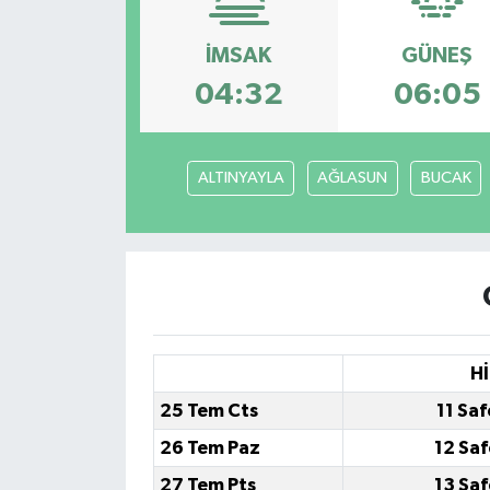
İMSAK
GÜNEŞ
04:32
06:05
ALTINYAYLA
AĞLASUN
BUCAK
Hİ
25 Tem Cts
11 Sa
26 Tem Paz
12 Sa
27 Tem Pts
13 Sa