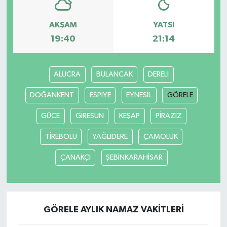
AKŞAM
YATSI
19:40
21:14
ALUCRA
BULANCAK
DERELİ
DOĞANKENT
ESPİYE
EYNESİL
GÖRELE
GÜCE
GİRESUN
KEŞAP
PİRAZİZ
TİREBOLU
YAĞLIDERE
ÇAMOLUK
ÇANAKÇI
ŞEBİNKARAHİSAR
GÖRELE AYLIK NAMAZ VAKITLERI