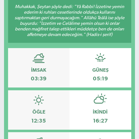
Muhakkak, Şeytan şöyle dedi: "Yâ Rabbi! İzzetine yemin
ederim ki ruhları cesetlerinde oldukça kullarını
saptırmaktan geri durmayacağım." Allâhü Teâlâ ise şöyle
buyurdu: "İzzetim ve Celâlime yemin olsun ki onlar
benden mağfiret talep ettikleri müddetçe ben de onları
affetmeye devam edeceğim." (Hadis-i şerif)
İMSAK
GÜNEŞ
03:39
05:19
ÖĞLE
İKINDI
12:35
16:27