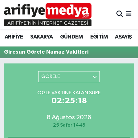
ARİFİYE
ARİFİYE
Sakarya Hava Durumu
ARİFİYE
SAKARYA
GÜNDEM
EĞİTİM
ASAYİŞ
SAKARYA
GÜNDEM
Sakarya Namaz Vakitleri
Giresun Görele Namaz Vakitleri
GÜNDEM
EĞİTİM
Sakarya Trafik Yoğunluk Haritası
EĞİTİM
EKONOMİ
Süper Lig Puan Durumu ve Fikstür
GÖRELE
ASAYİŞ
ASAYİŞ
Tüm Manşetler
ÖĞLE VAKTINE KALAN SÜRE
02:25:18
EKONOMİ
Son Dakika Haberleri
8 Ağustos 2026
Haber Arşivi
25 Safer 1448