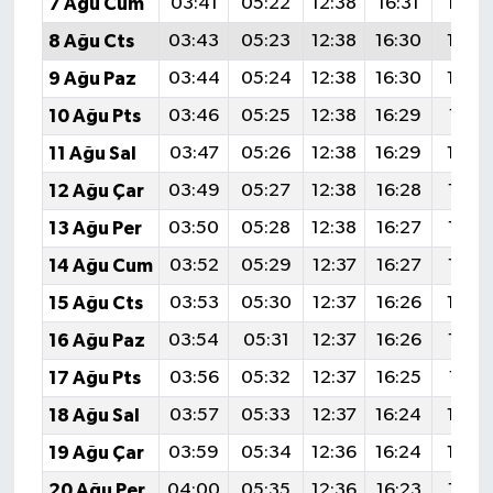
7 Ağu Cum
03:41
05:22
12:38
16:31
19:4
8 Ağu Cts
03:43
05:23
12:38
16:30
19:4
9 Ağu Paz
03:44
05:24
12:38
16:30
19:4
10 Ağu Pts
03:46
05:25
12:38
16:29
19:41
11 Ağu Sal
03:47
05:26
12:38
16:29
19:4
12 Ağu Çar
03:49
05:27
12:38
16:28
19:3
13 Ağu Per
03:50
05:28
12:38
16:27
19:3
14 Ağu Cum
03:52
05:29
12:37
16:27
19:3
15 Ağu Cts
03:53
05:30
12:37
16:26
19:3
16 Ağu Paz
03:54
05:31
12:37
16:26
19:3
17 Ağu Pts
03:56
05:32
12:37
16:25
19:31
18 Ağu Sal
03:57
05:33
12:37
16:24
19:3
19 Ağu Çar
03:59
05:34
12:36
16:24
19:2
20 Ağu Per
04:00
05:35
12:36
16:23
19:2