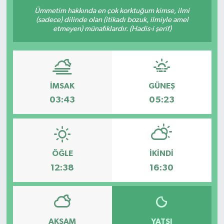
Ümmetim hakkında en çok korktuğum kimse, ilmi
(sadece) dilinde olan (itikadı bozuk, ilmiyle amel
etmeyen) münafıklardır. (Hadis-i şerif)
İMSAK
GÜNEŞ
03:43
05:23
ÖĞLE
İKINDI
12:38
16:30
AKŞAM
YATSI