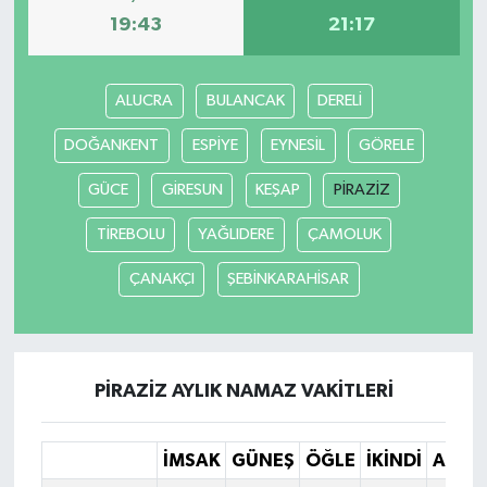
19:43
21:17
ALUCRA
BULANCAK
DERELİ
DOĞANKENT
ESPİYE
EYNESİL
GÖRELE
GÜCE
GİRESUN
KEŞAP
PİRAZİZ
TİREBOLU
YAĞLIDERE
ÇAMOLUK
ÇANAKÇI
ŞEBİNKARAHİSAR
PİRAZİZ AYLIK NAMAZ VAKITLERI
İMSAK
GÜNEŞ
ÖĞLE
İKINDI
AKŞA