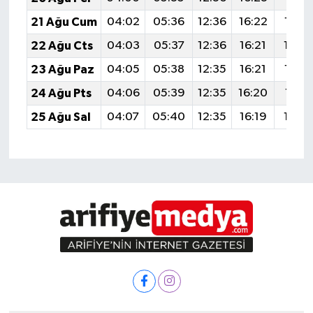
21 Ağu Cum
04:02
05:36
12:36
16:22
19:2
22 Ağu Cts
04:03
05:37
12:36
16:21
19:2
23 Ağu Paz
04:05
05:38
12:35
16:21
19:2
24 Ağu Pts
04:06
05:39
12:35
16:20
19:21
25 Ağu Sal
04:07
05:40
12:35
16:19
19:2