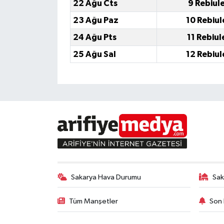
22 Ağu Cts
9 Rebiul
23 Ağu Paz
10 Rebiul
24 Ağu Pts
11 Rebiul
25 Ağu Sal
12 Rebiul
Sakarya Hava Durumu
Sak
Tüm Manşetler
Son 