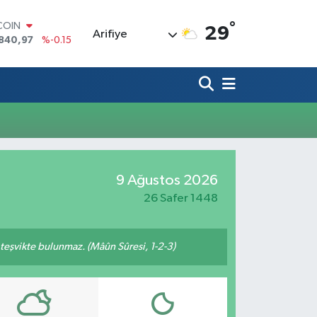
°
COIN
29
Arifiye
840,97
%-0.15
LAR
7436
%0.18
RO
2510
%0.32
RLİN
4811
%0.38
M ALTIN
60.55
%0
T100
9 Ağustos 2026
779
%-14
26 Safer 1448
n teşvikte bulunmaz. (Mâûn Sûresi, 1-2-3)