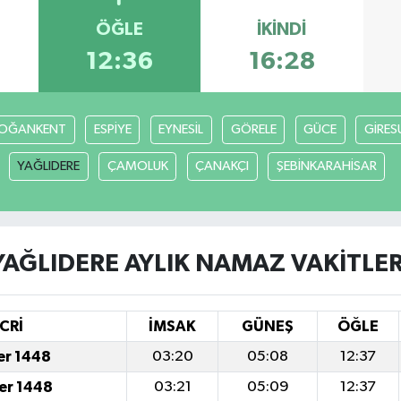
ÖĞLE
İKINDI
12:36
16:28
OĞANKENT
ESPİYE
EYNESİL
GÖRELE
GÜCE
GİRES
YAĞLIDERE
ÇAMOLUK
ÇANAKÇI
ŞEBİNKARAHİSAR
YAĞLIDERE AYLIK NAMAZ VAKITLER
CRİ
İMSAK
GÜNEŞ
ÖĞLE
er 1448
03:20
05:08
12:37
er 1448
03:21
05:09
12:37