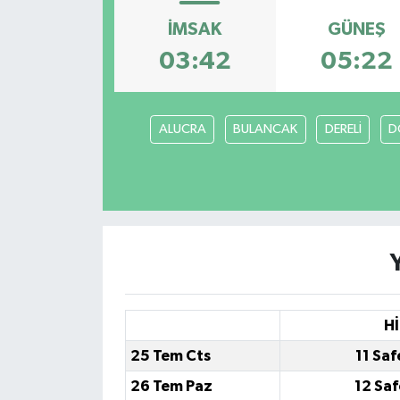
İMSAK
GÜNEŞ
03:42
05:22
ALUCRA
BULANCAK
DERELİ
D
Hİ
25 Tem Cts
11 Saf
26 Tem Paz
12 Saf