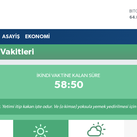
BIT
64.
DO
47,
EU
ASAYİŞ
EKONOMİ
55,
STE
Vakitleri
64,
GRA
66
BİS
İKINDI VAKTINE KALAN SÜRE
13.
58:50
 Yetimi itip kakan işte odur. Ve (o kimse) yoksula yemek yedirilmesi içi