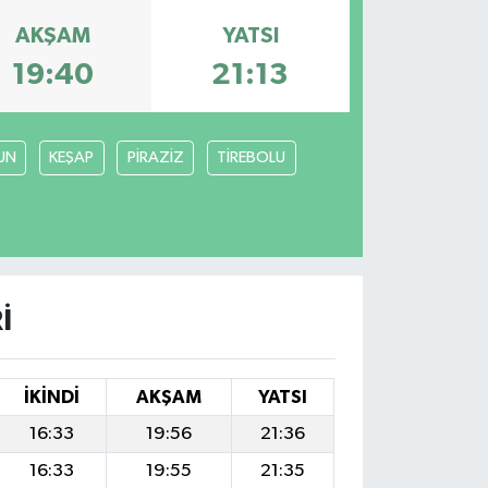
AKŞAM
YATSI
19:40
21:13
UN
KEŞAP
PİRAZİZ
TİREBOLU
I
İKINDI
AKŞAM
YATSI
16:33
19:56
21:36
16:33
19:55
21:35